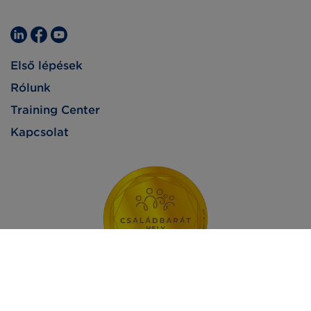
Első lépések
Rólunk
Training Center
Kapcsolat