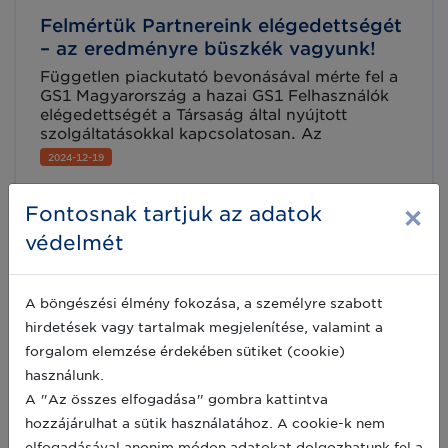
Felmértük Partnereink elégedettségét
– az eredményre büszkék vagyunk!
Független piackutató bevonásával mérte fel a
GS1 Magyarország a hazai GS1 Felhasználók
elégedettségét a Társaság által nyújtott
szolgáltatásokkal kapcsolatosan. Az
eredményre nagyon büszkék vagyunk és
2024-12-19
ezúton is köszönjük Partnereinknek!
×
Fontosnak tartjuk az adatok
védelmét
A böngészési élmény fokozása, a személyre szabott
hirdetések vagy tartalmak megjelenítése, valamint a
forgalom elemzése érdekében sütiket (cookie)
használunk.
A "Az összes elfogadása" gombra kattintva
hozzájárulhat a sütik használatához. A cookie-k nem
elfogadásával anonim módon adatokat dolgozhatunk fel a