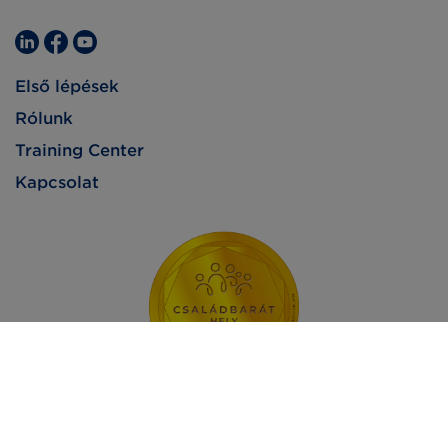
Első lépések
Rólunk
Training Center
Kapcsolat