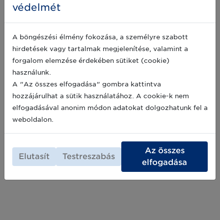
védelmét
Véleménye számít nekünk - Vegyen
részt az egészségügyi ágazatot érintő
A böngészési élmény fokozása, a személyre szabott
felmérésünkben!
hirdetések vagy tartalmak megjelenítése, valamint a
Hallassa a hangját: Vegyen részt a feltörekvő
forgalom elemzése érdekében sütiket (cookie)
technológiákról szóló felmérésünkben még
használunk.
ma! A felmérés témája: Az egészségügyi
A "Az összes elfogadása" gombra kattintva
ágazat és a globális GS1 Healthcare szakértői
számára releváns új technológiák azonosítása.
hozzájárulhat a sütik használatához. A cookie-k nem
2023-08-25
elfogadásával anonim módon adatokat dolgozhatunk fel a
weboldalon.
Archív hírek >>
Az összes
Elutasít
Testreszabás
elfogadása