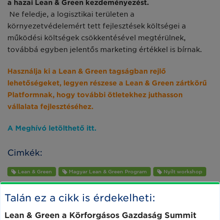
a hazai Lean & Green kezdeményezést.
Ne feledje, a logisztikai területen a
környezetvédelemért tett fejlesztések költségei a
működési költségek csökkentésével megtérülnek,
továbbá egyben jelentős marketing értékkel is bírnak.
Használja ki a Lean & Green
tagságban rejlő
lehetőségeket, legyen részese a Lean & Green zártkörű
Platformnak, hogy további ötletekhez juthasson
vállalata fejlesztéséhez.
A Meghívó letölthető itt.
Cimkék:
Lean & Green
Magyar Lean & Green Program
Nyílt workshop
Talán ez a cikk is érdekelheti:
Lean & Green a Körforgásos Gazdaság Summit