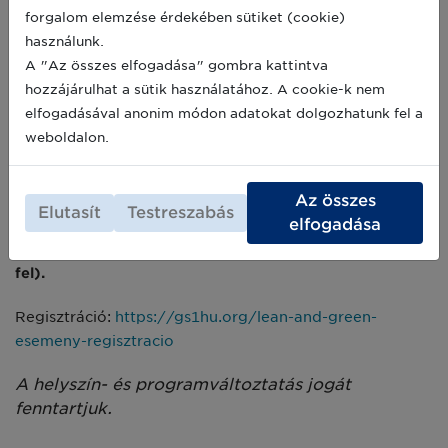
forgalom elemzése érdekében sütiket (cookie)
11:00 –11:20 Fenntarthatósági törekvések az IKEA
használunk.
áruházi logisztikájában
A "Az összes elfogadása" gombra kattintva
Majdanics Bernadett, logisztikai
hozzájárulhat a sütik használatához. A cookie-k nem
projektmenedzser, IKEA Hungary
elfogadásával anonim módon adatokat dolgozhatunk fel a
weboldalon.
11:20 –11:30 Kérdések & válaszok, az esemény zárása
Az összes
Az eseményhez online platformon vagy személyesen
Elutasít
Testreszabás
elfogadása
lehet csatlakozni (a helyszínen a létszám maximum 50
fő, a szabad helyeket a regisztráció sorrendjében töltjük
fel).
Regisztráció:
https://gs1hu.org/lean-and-green-
esemeny-regisztracio
A helyszín- és programváltoztatás jogát
fenntartjuk.