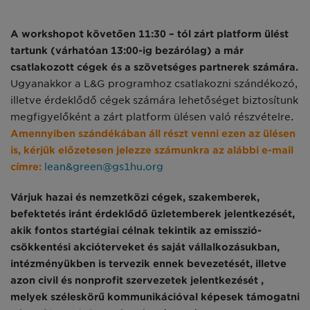
A workshopot követően 11:30 – tól zárt platform ülést
tartunk (várhatóan 13:00-ig bezárólag) a már
csatlakozott cégek és a szövetséges partnerek számára.
Ugyanakkor a L&G programhoz csatlakozni szándékozó,
illetve érdeklődő cégek számára lehetőséget biztosítunk
megfigyelőként a zárt platform ülésen való részvételre.
Amennyiben szándékában áll részt venni ezen az ülésen
is, kérjük előzetesen jelezze számunkra az alábbi e-mail
címre:
lean&green@gs1hu.org
Várjuk hazai és nemzetközi cégek, szakemberek,
befektetés iránt érdeklődő üzletemberek jelentkezését,
akik fontos startégiai célnak tekintik az emisszió-
csökkentési akcióterveket és saját vállalkozásukban,
intézményükben is tervezik ennek bevezetését, illetve
azon civil és nonprofit szervezetek jelentkezését ,
melyek széleskörű kommunikációval képesek támogatni