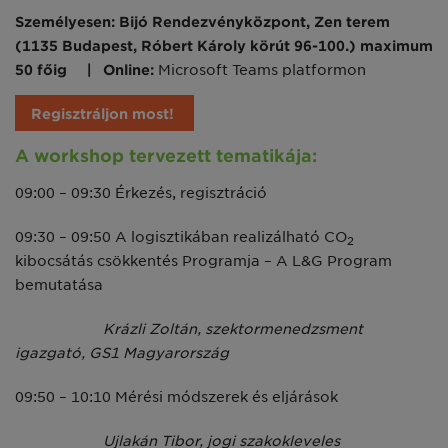
Személyesen:
Bijó Rendezvényközpont, Zen terem
(1135 Budapest, Róbert Károly körút 96-100.) maximum
50 főig
|
Online:
Microsoft Teams platformon
Regisztráljon most!
A workshop tervezett tematikája:
09:00 – 09:30 Érkezés, regisztráció
09:30 – 09:50 A logisztikában realizálható CO
2
kibocsátás csökkentés Programja – A L&G Program
bemutatása
Krázli Zoltán, szektormenedzsment
igazgató, GS1 Magyarország
09:50 – 10:10 Mérési módszerek és eljárások
Ujlakán Tibor, jogi szakokleveles