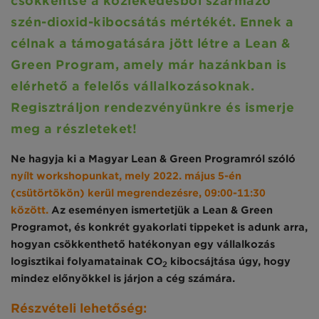
csökkentse a közlekedésből származó
szén-dioxid-kibocsátás mértékét. Ennek a
célnak a támogatására jött létre a Lean &
Green Program, amely már hazánkban is
elérhető a felelős vállalkozásoknak.
Regisztráljon rendezvényünkre és ismerje
meg a részleteket!
Ne hagyja ki a
Magyar Lean & Green Programról szóló
nyílt workshopunkat, mely 2022. május 5-én
(csütörtökön) kerül megrendezésre, 09:00-11:30
között.
Az eseményen ismertetjük a Lean & Green
Programot, és konkrét gyakorlati tippeket is adunk arra,
hogyan csökkenthető hatékonyan egy vállalkozás
logisztikai folyamatainak CO
kibocsájtása úgy, hogy
2
mindez előnyökkel is járjon a cég számára.
Részvételi lehetőség: