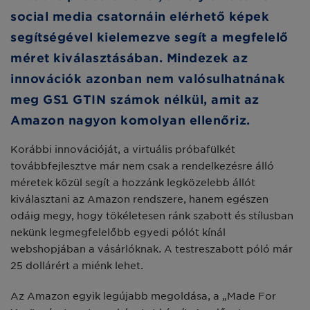
social media csatornáin elérhető képek
segítségével kielemezve segít a megfelelő
méret kiválasztásában. Mindezek az
innovációk azonban nem valósulhatnának
meg GS1 GTIN számok nélkül, amit az
Amazon nagyon komolyan ellenőriz.
Korábbi innovációját, a virtuális próbafülkét
továbbfejlesztve már nem csak a rendelkezésre álló
méretek közül segít a hozzánk legközelebb állót
kiválasztani az Amazon rendszere, hanem egészen
odáig megy, hogy tökéletesen ránk szabott és stílusban
nekünk legmegfelelőbb egyedi pólót kínál
webshopjában a vásárlóknak. A testreszabott póló már
25 dollárért a miénk lehet.
Az Amazon egyik legújabb megoldása, a „Made For