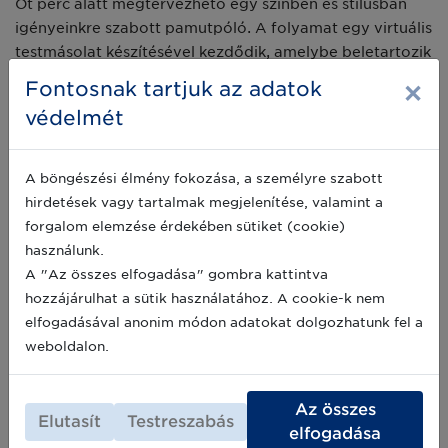
Öt perc alatt megtervezhető egy színben és stílusban
igényeinkre szabott pamutpóló. A folyamat egy virtuális
testmásolat készítésével kezdődik, amelybe beletartozik
bizonyos részletek - úgymint a magasság, súly,
×
Fontosnak tartjuk az adatok
bőrszínárnyalat - megadása, majd a telefonnal két kép
védelmét
elkészítése egy 3D-s testszkennelő applikáció
használatával. (Az Amazon több termékébe beépítette
a testszkennert, mint például fitneszkarkötőkbe vagy
A böngészési élmény fokozása, a személyre szabott
okostükrökbe.) Az applikációban megjelenő 3D ábra
hirdetések vagy tartalmak megjelenítése, valamint a
kísértetiesen hasonlít majd ránk. Utolsó lépésként
forgalom elemzése érdekében sütiket (cookie)
kiválaszthatjuk a színt, az ujj hosszát és a
használunk.
nyakmegoldást. És már kosárba is kerülhet a teljes
A "Az összes elfogadása" gombra kattintva
egészében ránk szabott ruhadarab.
hozzájárulhat a sütik használatához. A cookie-k nem
elfogadásával anonim módon adatokat dolgozhatunk fel a
Sok más adat mellett a webshopokban történő gyors és
weboldalon.
pontos vásárláshoz elengedhetetlen a globálisan egyedi
azonosító – és ezzel az Amazon is nagyon tisztában van.
Az összes
Elutasít
Testreszabás
Már nem újdonság, hogy az Amazonon
elfogadása