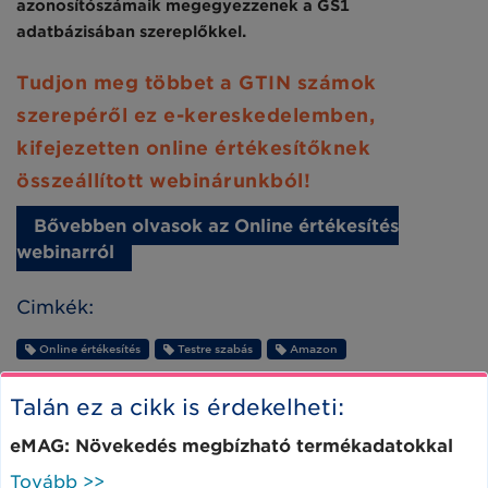
azonosítószámaik megegyezzenek a GS1
adatbázisában szereplőkkel.
Tudjon meg többet a GTIN számok
szerepéről ez e-kereskedelemben,
kifejezetten online értékesítőknek
összeállított webinárunkból!
Bővebben olvasok az Online értékesítés
webinarról
Cimkék:
Online értékesítés
Testre szabás
Amazon
Talán ez a cikk is érdekelheti:
eMAG: Növekedés megbízható termékadatokkal
Tovább >>