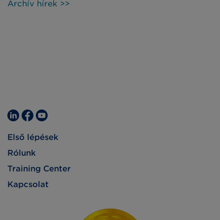
Archív hírek >>
keretében, különböző iparágakban. Tartson
velünk 2021. november 24-én, szerdán 9:00-
17:00 óra között! Az eseményre már lehet
regisztrálni.
Első lépések
Rólunk
Training Center
Kapcsolat