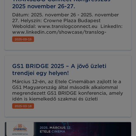
2025 november 26-27.
Dátum: 2025. november 26 - 2025. november
27. Helyszín: Crowne Plaza Budapest
Weboldal: www.translogconnect.eu LinkedIn:
www.linkedin.com/showcase/translog-
connect-congress/
2025-09-15
GS1 BRIDGE 2025 – A jövő üzleti
trendjei egy helyen!
Március 12-én, az Etele Cinemában zajlott le a
GS1 Magyarország által második alkalommal
megrendezett GS1 BRIDGE konferencia, amely
idén is kiemelkedő szakmai és üzleti
eseményként szolgált az iparág vezetői,
2025-03-18
döntéshozói és szakértői számára.