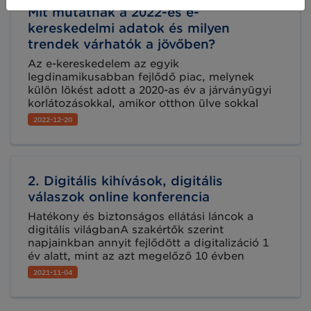
BRIDGE konferenciájának egyik kiemelt
Mit mutatnak a 2022-es e-
eseménye az Innovations in Supply Chain
bemutató, amely gyakorlati szemléletben
kereskedelmi adatok és milyen
mutatja be, hogyan alakítható át és
trendek várhatók a jövőben?
fejleszthető egy vállalat ellátási lánca a
Az e-kereskedelem az egyik
legmodernebb megoldások segítségével.
legdinamikusabban fejlődő piac, melynek
külön lökést adott a 2020-as év a járványügyi
korlátozásokkal, amikor otthon ülve sokkal
többen próbálták ki az internetes vásárlást,
2022-12-20
mint egyébként. Jelenleg a covidot követő
második teljes üzleti évnek érünk a végére,
ezért érdekes és hasznos lehet áttekinteni, mit
mutatnak a számok, statisztikai adatok az e-
2. Digitális kihívások, digitális
kereskedéssel kapcsolatban, egyben
áttekintjük azt is, milyen trendekre érdemes
válaszok online konferencia
felkészülni a jövő vonatkozásában.
Hatékony és biztonságos ellátási láncok a
digitális világbanA szakértők szerint
napjainkban annyit fejlődött a digitalizáció 1
év alatt, mint az azt megelőző 10 évben
együttesen. A digitalizáció jelenlegi és új útjait
2021-11-04
mutatjuk be a GS1 Magyarország által
megrendezésre kerülő 2. Digitális kihívások,
digitális válaszok online konferencia