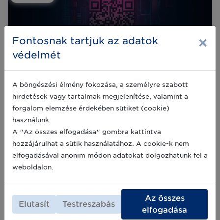
×
Fontosnak tartjuk az adatok
védelmét
A böngészési élmény fokozása, a személyre szabott
hirdetések vagy tartalmak megjelenítése, valamint a
Interaktív bemutató a GS1 BRIDGE
forgalom elemzése érdekében sütiket (cookie)
2025 konferencián: Innovations in
használunk.
Supply Chain
A "Az összes elfogadása" gombra kattintva
hozzájárulhat a sütik használatához. A cookie-k nem
A modern vállalkozások egyik legnagyobb
kihívása az ellátási lánc hatékony és
elfogadásával anonim módon adatokat dolgozhatunk fel a
költségtakarékos működtetése. Az egyre
weboldalon.
növekvő piaci versenyben elengedhetetlen,
hogy a cégek gyorsan és rugalmasan
2025-02-12
alkalmazkodjanak az új technológiákhoz,
Az összes
miközben optimalizálják folyamataikat. Éppen
Elutasít
Testreszabás
elfogadása
ezért a GS1 Magyarország 2025-ös GS1