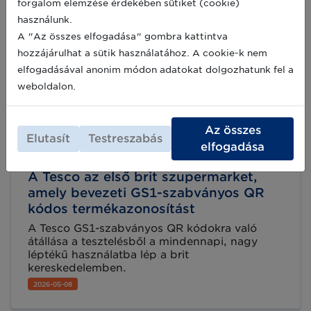
forgalom elemzése érdekében sütiket (cookie)
használunk.
A "Az összes elfogadása" gombra kattintva
hozzájárulhat a sütik használatához. A cookie-k nem
elfogadásával anonim módon adatokat dolgozhatunk fel a
weboldalon.
Az összes
Elutasít
Testreszabás
elfogadása
A Tesco az első brit szupermarket,
amely bevezeti GS1-szabványos QR
kódos termékazonosítást
A Tesco GS1-szabványos QR kódokra való
átállása a tesztelésből a mindennapi, nagy
léptékű használatba lép a brit
kereskedelemben.
2026-05-08