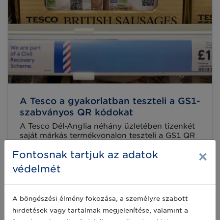
A Tesco a gyakorlatban teszteli a GS1-
szabványos QR kódokat
A Tesco Dél-Anglia néhány üzletében tizenkét
saját márkás termékvonalon teszteli a GS1 QR
kódokat a hagyományos vonalkód helyett.
×
Fontosnak tartjuk az adatok
2026-06-04
védelmét
A böngészési élmény fokozása, a személyre szabott
hirdetések vagy tartalmak megjelenítése, valamint a