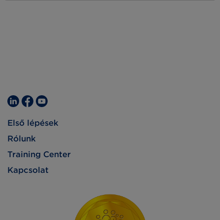
partnerek bevonásában látja növekedésének
fő motorját.
Első lépések
Rólunk
Training Center
Kapcsolat