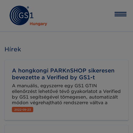
Hírek
A hongkongi PARKnSHOP sikeresen
bevezette a Verified by GS1-t
A manuális, egyszerre egy GS1 GTIN
ellenőrzést lehetővé tévő gyakorlatot a Verified
by GS1 segítségével tömegesen, automatizált
módon végrehajtható rendszerre váltva a
PARKnSHOP a termékek belistázásával töltött
2022-09-23
időt jelentősen csökkentette.