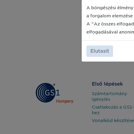
adatcseréhez a GS1 szabványok.
A böngészési élmény 
a forgalom elemzése 
A "Az összes elfogad
elfogadásával anoni
Elutasít
Első lépések
Számtartomány
igénylés
Csatlakozás a GS1-
hez
Vonalkód készítése