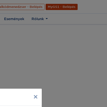
nyelve
Hírek
Kapcsolat
Rólunk
EN
alkódmenedzser - Belépés
MyGS1 - Belépés
Események
Rólunk
×