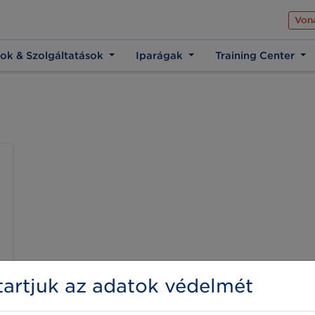
Az üzleti élet közös 
Von
ok & Szolgáltatások
Iparágak
Training Center
artjuk az adatok védelmét