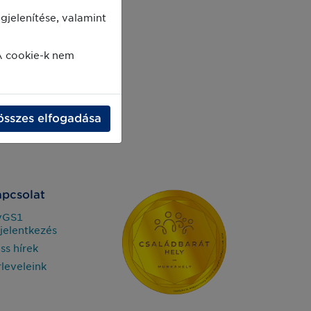
jelenítése, valamint
A cookie-k nem
összes elfogadása
pcsolat
yGS1
jelentkezés
iss hírek
rleveleink