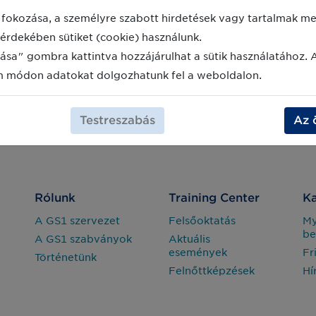
fokozása, a személyre szabott hirdetések vagy tartalmak meg
érdekében sütiket (cookie) használunk.
ása" gombra kattintva hozzájárulhat a sütik használatához. 
m módon adatokat dolgozhatunk fel a weboldalon.
Testreszabás
Az 
Rólunk
Training Center
Ka
A GS1 szervezet
Felsőoktatás
M
be
A GS1 szabványok
Aktuális
események
Fr
Történetünk
Felnőttképzések
Hí