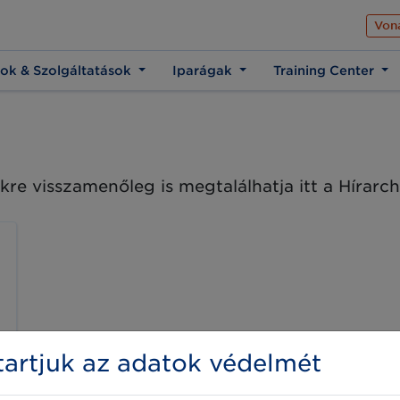
Az üzleti élet közös 
Von
ok & Szolgáltatások
Iparágak
Training Center
kre visszamenőleg is megtalálhatja itt a Hírar
artjuk az adatok védelmét