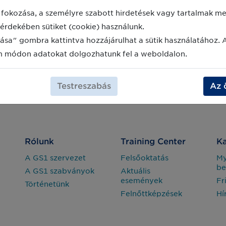
fokozása, a személyre szabott hirdetések vagy tartalmak meg
érdekében sütiket (cookie) használunk.
ása" gombra kattintva hozzájárulhat a sütik használatához. 
m módon adatokat dolgozhatunk fel a weboldalon.
Testreszabás
Az 
Rólunk
Training Center
Ka
A GS1 szervezet
Felsőoktatás
M
be
A GS1 szabványok
Aktuális
események
Fr
Történetünk
Felnőttképzések
Hí