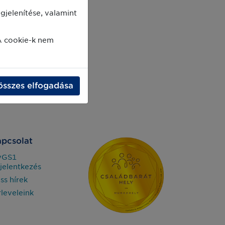
jelenítése, valamint
A cookie-k nem
összes elfogadása
pcsolat
yGS1
jelentkezés
iss hírek
rleveleink