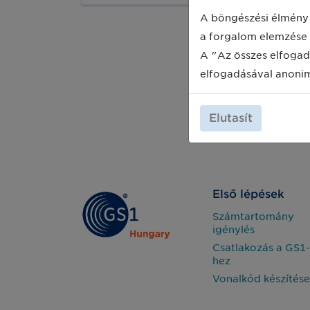
fejlesztésekkel és kiterjedt
marketingtevékenységgel biztosítja
A böngészési élmény 
versenyképességét. Ennek a
a forgalom elemzése 
stratégiának a részeként döntöttek
úgy, hogy teljes mértékben
A "Az összes elfogad
elektronikus számlázásra állnak át.
elfogadásával anoni
Elutasít
Első lépések
Számtartomány
igénylés
Csatlakozás a GS1-
hez
Vonalkód készítése