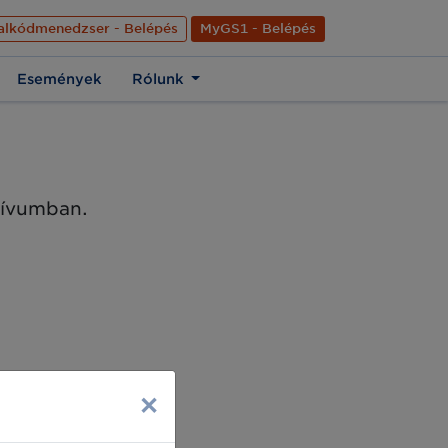
nyelve
Hírek
Kapcsolat
Rólunk
EN
alkódmenedzser - Belépés
MyGS1 - Belépés
Események
Rólunk
chívumban.
×