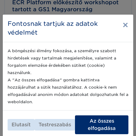
ECR Platform előkészítő workshopot
tartott a GS1 Magyarország
A GS1 Magyarország, csatlakozva a globális
×
Fontosnak tartjuk az adatok
ECR Community-hez, Magyarországon ECR
Platform néven semleges együttműködési
védelmét
felületet kíván létrehozni a kereskedelmi iparág
képviselői számára a jó gyakorlatok
2023-09-14
megismerése és közös szakmai döntések
A böngészési élmény fokozása, a személyre szabott
elősegítése érdekében. A GS1 Magyarország
célja, hogy a tagok aktív közreműködésével az
hirdetések vagy tartalmak megjelenítése, valamint a
iparág képviselőit egységesen érintő
forgalom elemzése érdekében sütiket (cookie)
Csomagolástervezés
problémákra közös megoldások jöjjenek létre
használunk.
együttes erővel.
újrahasznosításra - a kiadvány már
A "Az összes elfogadása" gombra kattintva
elérhető magyarul
hozzájárulhat a sütik használatához. A cookie-k nem
Az ECR Austria „Circular Packaging Design”
elfogadásával anonim módon adatokat dolgozhatunk fel a
munkacsoportjának tagjai által összeállított
weboldalon.
angol nyelvű kiadvány, a Packaging Design
For Recycling már elérhető magyar nyelven is
a GS1 Magyarország weboldalán. A kiadvány
2022-06-29
nemzetközi ajánlások gyűjteménye a
Az összes
Elutasít
Testreszabás
csomagolások körforgásos szemléletű
elfogadása
tervezéséhez.
Archív hírek >>