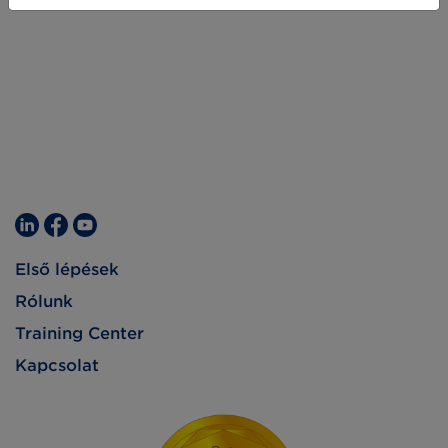
Első lépések
Rólunk
Training Center
Kapcsolat