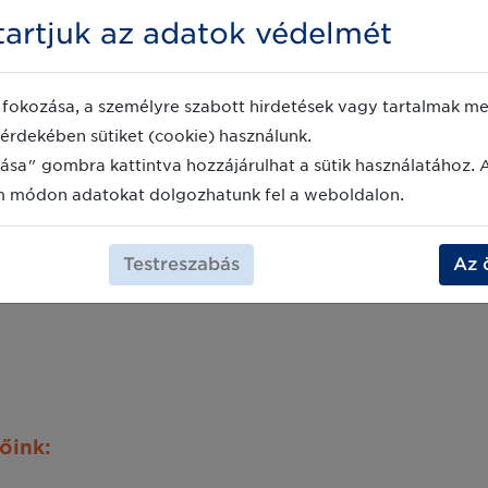
l álmodik a gyártó, s e kettő miért oly eltérő az ese
artjuk az adatok védelmét
táziáját és hogyan próbál hatékonyságot növelni a gyá
eket könnyebbé tenni?
fokozása, a személyre szabott hirdetések vagy tartalmak meg
redményekkel kecsegtet, a szereplőket élőben is megs
érdekében sütiket (cookie) használunk.
- na nem a hálózat, de a fenti kérdések csapdájából.
ása" gombra kattintva hozzájárulhat a sütik használatához. 
m módon adatokat dolgozhatunk fel a weboldalon.
 hogyan lehet áthidalni, közös nevezőre hozni, együ
i az eltérő feleket annak érdekében, hogy a kereskedő
Testreszabás
Az 
sson!
őink: