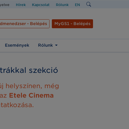
nyelve
Hírek
Kapcsolat
Rólunk
EN
dmenedzser - Belépés
MyGS1 - Belépés
Események
Rólunk
trákkal szekció
új helyszínen, még
 az
Etele Cinema
tatkozása.