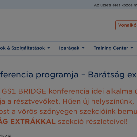
Az üzleti élet közös 
Vonalkó
ok & Szolgáltatások
Iparágak
Training Center
erencia programja – Barátság ex
tt GS1 BRIDGE konferencia idei alkalma 
a a résztvevőket. Hűen új helyszínünk,
ost a vörös szőnyegen szekcióink bemu
ÁG EXTRÁKKAL
szekció részleteivel!
2:45