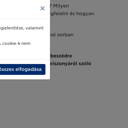
×
tek nagy százalékában? Milyen
rtó? Hányfelé kell megfelelni és hogyan
jelenítése, valamint
zólaltatjuk, nem utolsó sorban
A cookie-k nem
ttműködésre bírni, párbeszédre
k és gyártók viharos viszonyáról szóló
összes elfogadása