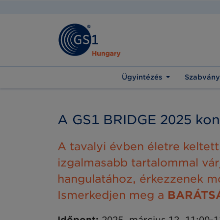
Ügyintézés
Szabvány
A GS1 BRIDGE 2025 konf
A tavalyi évben életre kelte
izgalmasabb tartalommal várj
hangulatához, érkezzenek m
Ismerkedjen meg a
BARÁTS
Időpont:
2025. március 12. 11:00-1