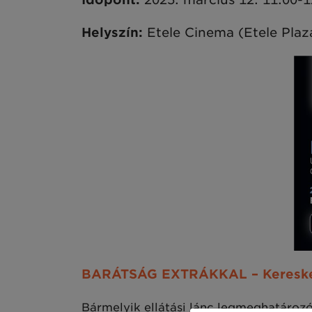
Helyszín:
Etele Cinema (Etele Plaza
BARÁTSÁG EXTRÁKKAL – Keresked
Bármelyik ellátási lánc legmeghatározób