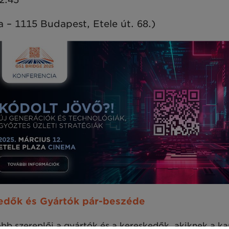
 – 1115 Budapest, Etele út. 68.)
ők és Gyártók pár-beszéde
b szereplői a gyártók és a kereskedők, akiknek a kapc