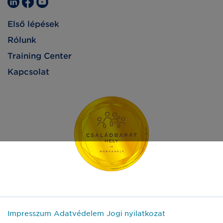
Első lépések
Rólunk
Training Center
Kapcsolat
Impresszum
Adatvédelem
Jogi nyilatkozat