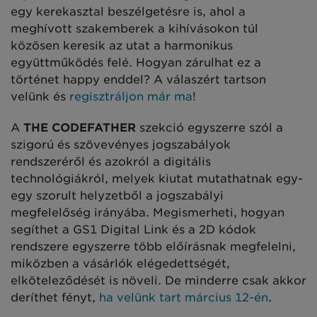
egy kerekasztal beszélgetésre is, ahol a
meghívott szakemberek a kihívásokon túl
közösen keresik az utat a harmonikus
együttműködés felé. Hogyan zárulhat ez a
történet happy enddel? A válaszért tartson
velünk és
regisztráljon már ma
!
A
THE CODEFATHER
szekció
egyszerre szól a
szigorú és szövevényes jogszabályok
rendszeréről és azokról a digitális
technológiákról, melyek kiutat mutathatnak egy-
egy szorult helyzetből a jogszabályi
megfelelőség irányába. Megismerheti, hogyan
segíthet a GS1 Digital Link és a 2D kódok
rendszere egyszerre több előírásnak megfelelni,
miközben a vásárlók elégedettségét,
elköteleződését is növeli. De minderre csak akkor
deríthet fényt,
ha velünk tart március 12-én
.