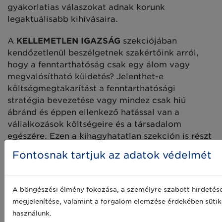
gyakorlatias válaszokat adnak korunk
legaktuálisabb kihívásaira.
A
KELLEMETLEN IGAZSÁG
szekciójában
kendőzetlenül beszélgetnek szakértőink arról,
hogy a fenntarthatóság csak egy álom vagy
megvalósítható küldetés? Jelenthet-e
költségmegtakarítást a fenntarthatósági
stratégia bevezetése vagy mindez csak hiú
ábránd és éppen ellenkező hatással van a
vállalkozások költségeire és a társadalom
egészére. Ezen a kihagyhatatlan szekción is részt
vehet, ha
máris regisztrál a konferenciára
.
Fontosnak tartjuk az adatok védelmét
Az
ÉN, A ROBOT
szekció a digitalizáció és
automatizáció kérdéseit dolgozza fel, miközben
A böngészési élmény fokozása, a személyre szabott hirdetés
rá kell ébrednünk, ez ma már nem sci-fi, hanem a
megjelenítése, valamint a forgalom elemzése érdekében sütik
mindennapjaink része. Mesterséges intelligencia,
használunk.
digitális megoldások és még sok újdonság