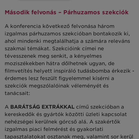
Második felvonás – Párhuzamos szekciók
A konferencia következő felvonása három
izgalmas párhuzamos szekcióban bontakozik ki,
ahol mindenki megtalálhatja a számára releváns
szakmai témákat. Szekcióink címei ne
tévesszenek meg senkit, a kényelmes
moziszékekben hátra dőlhetnek ugyan, de
filmvetítés helyett inspiráló tudásbomba érkezik -
érdemes lesz feszült figyelemmel kísérni a
szekciók megszólalóinak véleményét és
tanácsait:
A
BARÁTSÁG EXTRÁKKAL
című szekcióban a
kereskedők és gyártók közötti üzleti kapcsolat
nehézségei kerülnek górcső alá. A szakértők
izgalmas piaci felmérést és gyakorlati
tapasztalatokat osztanak meg, valamint sor kerül