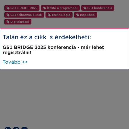
GS1 BRIDGE 2025
Ízelítő a programból
GS1 konferencia
GS1 felhasználóknak
Technológia
Inspiráció
Digitalizáció
Talán ez a cikk is érdekelheti:
GS1 BRIDGE 2025 konferencia - már lehet
regisztrálni!
Tovább >>