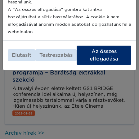
használunk.
IMPOSSIBLE szekciónk, nézzük mi várja az
A "Az összes elfogadása" gombra kattintva
érdeklődőket:
hozzájárulhat a sütik használatához. A cookie-k nem
elfogadásával anonim módon adatokat dolgozhatunk fel a
weboldalon.
Az összes
Elutasít
Testreszabás
elfogadása
A GS1 BRIDGE 2025 konferencia
programja – Barátság extrákkal
szekció
A tavalyi évben életre keltett GS1 BRIDGE
konferencia idei alkalma új helyszínen, még
izgalmasabb tartalommal várja a résztvevőket.
Hűen új helyszínünk, az Etele Cinema
hangulatához, érkezzenek most a vörös
2025-01-28
szőnyegen szekcióink bemutatkozása.
Ismerkedjen meg a BARÁTSÁG EXTRÁKKAL
szekció részleteivel!
Archív hírek >>