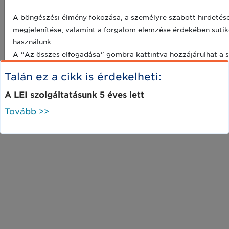
A böngészési élmény fokozása, a személyre szabott hirdetés
Cimkék:
megjelenítése, valamint a forgalom elemzése érdekében sütik
használunk.
lei
lei kód
kezelőváltás
keler zrt.
A "Az összes elfogadása" gombra kattintva hozzájárulhat a s
A cookie-k nem elfogadásával anonim módon adatokat dolgoz
Talán ez a cikk is érdekelheti:
weboldalon.
A LEI szolgáltatásunk 5 éves lett
Elutasít
Testreszabás
Az ös
Tovább >>