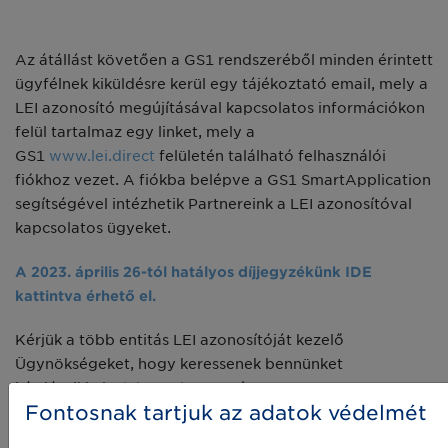
Az átállást követően a GS1 rendszeréből minden érintett
ügyfélnek kiküldésre kerül egy tájékoztató email, mely a
LEI azonosító megújításával kapcsolatos információkon
felül tartalmaz egy linket, mely a
GS1
www.lei.direct
felületén található felhasználói
fiókhoz vezet. A fiókba belépve a GS1 SmartApplication
segítségével intézhetik Partnereink a LEI azonosítóval
kapcsolatos ügyeket.
A 2023. április 26-tól hatályos díjjegyzékünk IDE
kattintva érhető el.
Kérjük a több entitás LEI azonosítóját kezelő
Ügynökségeket, hogy keressenek bennünket
kérdéseikkel a
lei@gs1hu.org
címen.
Fontosnak tartjuk az adatok védelmét