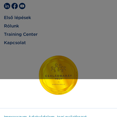
Első lépések
Rólunk
Training Center
Kapcsolat
Impresszum
Adatvédelem
Jogi nyilatkozat