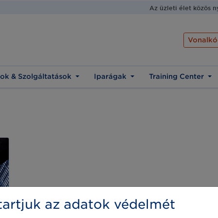
Az üzleti élet közös 
Vonalkó
ok & Szolgáltatások
Iparágak
Training Center
artjuk az adatok védelmét