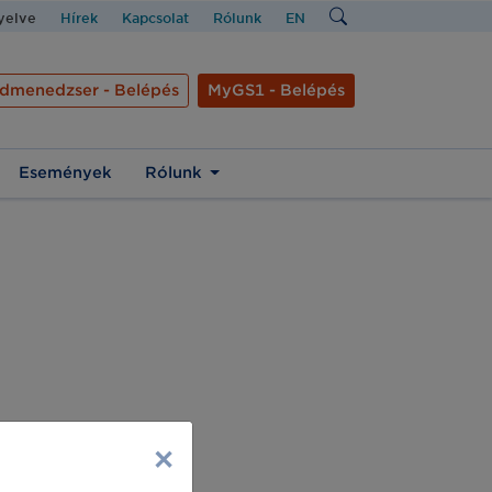
nyelve
Hírek
Kapcsolat
Rólunk
EN
dmenedzser - Belépés
MyGS1 - Belépés
Események
Rólunk
×