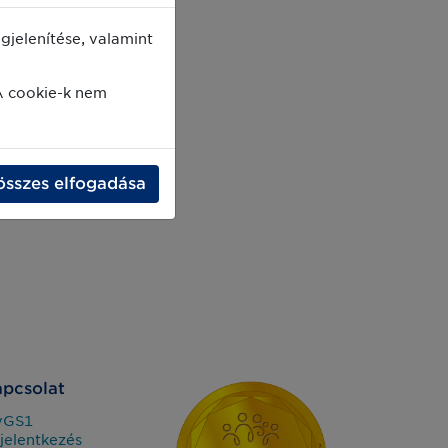
jelenítése, valamint
A cookie-k nem
összes elfogadása
pcsolat
yGS1
jelentkezés