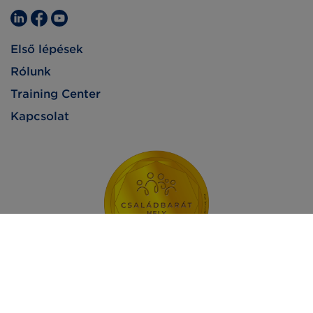
Első lépések
Rólunk
Training Center
Kapcsolat