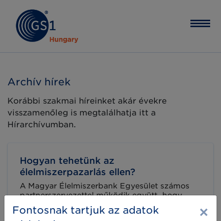
Archív hírek
Korábbi szakmai híreinket akár évekre
visszamenőleg is megtalálhatja itt a
Hírarchívumban.
Hogyan tehetünk az
élelmiszerpazarlás ellen?
A Magyar Élelmiszerbank Egyesület számos
partnerszervezettel működik együtt, hogy
magyarországi rászorulók százezreit segítse
×
Fontosnak tartjuk az adatok
élelemhez nap mint nap. Hogyan segíthetjük