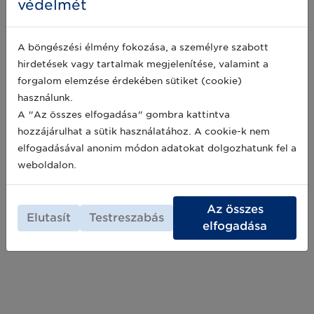
védelmét
munkájukat akár gyártóként, akár
2021-07-30
magánemberként? Nagygyörgy Andrással, a
Magyar Élelmiszerbank Egyesület külső
kapcsolatok igazgatójával készült interjúnk
A böngészési élmény fokozása, a személyre szabott
második része önkéntességről, illetve a
hirdetések vagy tartalmak megjelenítése, valamint a
Tudjon meg többet a Magyar
támogatói lehetőségekről szól. Az első rész itt
forgalom elemzése érdekében sütiket (cookie)
olvasható.
Élelmiszerbankról!
használunk.
Az élelmiszerpazarlás a felmelegedést okozó
A "Az összes elfogadása" gombra kattintva
üvegházhatású gázok 10%-áért felelős. Létezik
viszont egy magyarországi szervezet, amely
hozzájárulhat a sütik használatához. A cookie-k nem
síkra száll ennek visszaszorításáért, emellett a
elfogadásával anonim módon adatokat dolgozhatunk fel a
hazánkban élő éhezőknek is segít. Mi történik
2021-07-28
weboldalon.
a feleslegessé vált élelmiszerekkel, használnak-
e a nyomon követés során vonalkódot, illetve
mi a különbség a minőségmegőrzési idő és a
Az összes
fogyaszthatósági idő között?Nagygyörgy
Elutasít
Testreszabás
Andrással, a Magyar Élelmiszerbank Egyesület
elfogadása
külső kapcsolatok igazgatójával beszélgettünk
mindezekről. (1. rész)