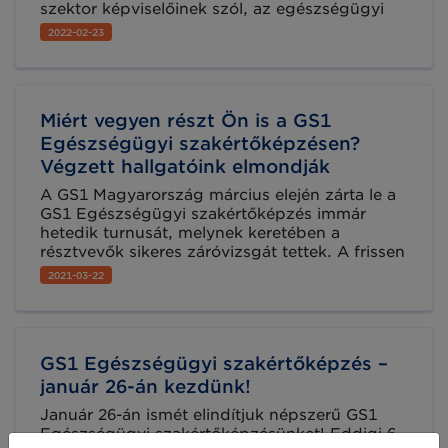
szektor képviselőinek szól, az egészségügyi
iparág bármely szegmensében tevékenykedő
2022-02-23
szakemberek nemzetközi kitekintéssel és
számos gyakorlati példa megismerésén
keresztül bővíthetik tudásukat a GS1 globális
szabványainak hatékonyságot és
Miért vegyen részt Ön is a GS1
átláthatóságot biztosító megoldásairól.
Egészségügyi szakértőképzésen?
Végzett hallgatóink elmondják
A GS1 Magyarország március elején zárta le a
GS1 Egészségügyi szakértőképzés immár
hetedik turnusát, melynek keretében a
résztvevők sikeres záróvizsgát tettek. A frissen
végzett szakemberek jó néhány nyomós érvet
2021-03-22
neveztek meg, hogy miért is érdemes részt
venni ezen a képzésen. Olvassa el végzett
szakértőink 20 legfontosabb érvét!
GS1 Egészségügyi szakértőképzés –
január 26-án kezdünk!
Január 26-án ismét elindítjuk népszerű GS1
Egészségügyi szakértőképzésünket! Eddigi 6