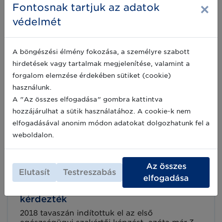
képzési turnusunk alatt immáron 54 fő végzett
×
Fontosnak tartjuk az adatok
sikeresen hazánkban GS1 Egészségügyi
védelmét
szakértőként. Ne maradjon le a következő
2021-01-05
lehetőségről, jelentkezzen még ma!
A böngészési élmény fokozása, a személyre szabott
hirdetések vagy tartalmak megjelenítése, valamint a
2020-ban is lesz egészségügyi
forgalom elemzése érdekében sütiket (cookie)
szakértőképzésünk – jelentkezzen már
használunk.
most!
A "Az összes elfogadása" gombra kattintva
A GS1 Egészségügyi szakértő képzésünket a
hozzájárulhat a sütik használatához. A cookie-k nem
nagy érdeklődésre való tekintettel, 2020
tavaszán két alkalommal is elindítjuk (a
elfogadásával anonim módon adatokat dolgozhatunk fel a
kezdődátumok: 2020. február 4. és április 21.).
weboldalon.
A képzés elvégzésével megszerezhető az a
2019-12-06
széleskörű, nemzetközi gyakorlatokra és uniós,
valamint helyi aktuális jogszabályok ismeretére
Az összes
épülő szabványismereti alaptudás, mellyel a
Elutasít
Testreszabás
elfogadása
szakértő képes támogatni egészségügyi
Egészségügyi szakértőképzés – Önök
intézmények hatékonyságnövelő fejlesztési
törekvéseit.
kérdezték
2018 tavaszán indítottuk el az első