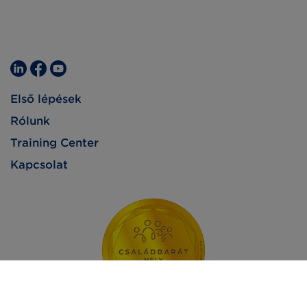
Első lépések
Rólunk
Training Center
Kapcsolat