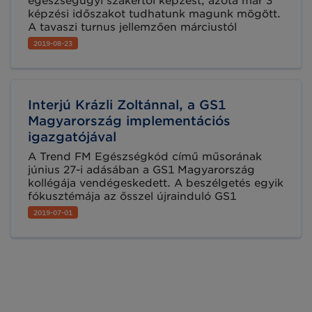
egészségügyi szakértői képzést, azóta már 3
képzési időszakot tudhatunk magunk mögött.
A tavaszi turnus jellemzően márciustól
májusig, az őszi pedig októbertől decemberig
2019-08-23
tart. Büszkék vagyunk rá, hogy eddig immár
összesen 31 fő végezte el sikeresen a
képzésünket. Az érdeklődő, majd később
résztvevő szakemberektől érkezett néhány
Interjú Krázli Zoltánnal, a GS1
érdekesebb kérdésre gyűjtöttük most össze a
válaszokat alábbiakban, Krázli Zoltán
Magyarország implementációs
implementációs igazgató – a képzés szakértő
igazgatójával
vezetője - közreműködésével.
A Trend FM Egészségkód című műsorának
június 27-i adásában a GS1 Magyarország
kollégája vendégeskedett. A beszélgetés egyik
fókusztémája az ősszel újrainduló GS1
Egészségügyi szakértőképzés volt.
2019-07-01