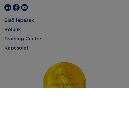
Első lépések
Rólunk
Training Center
Kapcsolat