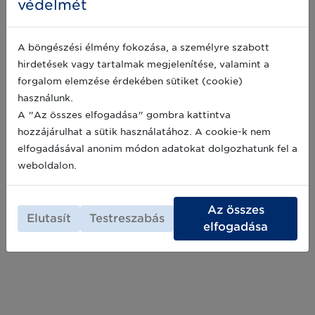
védelmét
„felhasználhatóság” fogalmát, vagy az ún.
2021-08-15
„best before” megjelölést, ami nem jelenti azt,
hogy röviddel a dátum lejárta után
fogyaszthatatlan az étel, legfeljebb már nem
A böngészési élmény fokozása, a személyre szabott
olyan minőségű, mint a lejárat előtt volt.
hirdetések vagy tartalmak megjelenítése, valamint a
Négy hasznos stratégia, hogy
forgalom elemzése érdekében sütiket (cookie)
elkerülje a termékcímkézési hibákat
használunk.
A termékek címkézésénél elkövetett hibák,
A "Az összes elfogadása" gombra kattintva
vagyis a fogyasztók nem megfelelő
tájékoztatása, számos komoly problémát tud
hozzájárulhat a sütik használatához. A cookie-k nem
okozni a márkáknak és a vásárlóknak egyaránt.
elfogadásával anonim módon adatokat dolgozhatunk fel a
Szerencsére létezik néhány olyan módszer,
2019-02-05
weboldalon.
amivel ezek a helyzetek garantáltan
megelőzhetők.
Az összes
Elutasít
Testreszabás
elfogadása