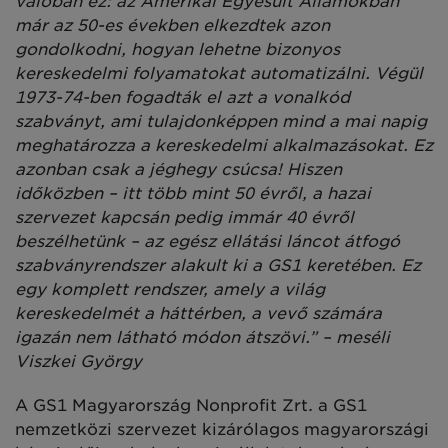
valóban ez: az Amerikai Egyesült Államokban
már az 50-es években elkezdtek azon
gondolkodni, hogyan lehetne bizonyos
kereskedelmi folyamatokat automatizálni. Végül
1973-74-ben fogadták el azt a vonalkód
szabványt, ami tulajdonképpen mind a mai napig
meghatározza a kereskedelmi alkalmazásokat. Ez
azonban csak a jéghegy csúcsa! Hiszen
időközben – itt több mint 50 évről, a hazai
szervezet kapcsán pedig immár 40 évről
beszélhetünk – az egész ellátási láncot átfogó
szabványrendszer alakult ki a GS1 keretében. Ez
egy komplett rendszer, amely a világ
kereskedelmét a háttérben, a vevő számára
igazán
nem látható módon átszövi.” – meséli
Viszkei György
A GS1 Magyarország Nonprofit Zrt. a GS1
nemzetközi szervezet kizárólagos magyarországi