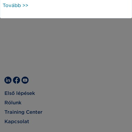
Tovább >>
Első lépések
Rólunk
Training Center
Kapcsolat