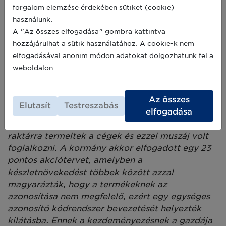
forgalom elemzése érdekében sütiket (cookie)
1983-ban rendkívül nehéz volt a gazdasági
használunk.
helyzet Magyarországon, nagyon nagy volt a
A "Az összes elfogadása" gombra kattintva
deviza szűke. Az egyik érv a csatlakozásunk
hozzájárulhat a sütik használatához. A cookie-k nem
mellett az volt, hogy az exportképességünket,
elfogadásával anonim módon adatokat dolgozhatunk fel a
különösen az élelmiszerexport képességét
weboldalon.
biztosítanunk kell, és enélkül a technológia nélkül
a külföldi piacok nem fogadták el a
termékeinket. A másik érv az volt, hogy
Az összes
Elutasít
Testreszabás
akkoriban a GDP növekedésnek közel 60%-át
elfogadása
felemésztette a készletbővülés. Gyakorlatilag
raktárra termeltek a cégek és ezzel muszáj volt
foglalkozni. A kormány akkor elfogadott egy 23
pontos akciótervet, amelyben a
készletnövekedést többek között azzal
magyarázták, hogy a termékeknek az
azonosítása nem megfelelő, ezért egy egységes
azonosító kódrendszer bevezetését helyezték
kilátásba. Ennek a kezdeményezésnek a gazdája