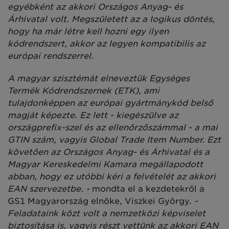
egyébként az akkori Országos Anyag- és
Árhivatal volt. Megszületett az a logikus döntés,
hogy ha már létre kell hozni egy ilyen
kódrendszert, akkor az legyen kompatibilis az
európai rendszerrel.
A magyar szisztémát elneveztük Egységes
Termék Kódrendszernek (ETK), ami
tulajdonképpen az európai gyártmánykód belső
magját képezte. Ez lett - kiegészülve az
országprefix-szel és az ellenőrzőszámmal - a mai
GTIN szám, vagyis Global Trade Item Number. Ezt
követően az Országos Anyag- és Árhivatal és a
Magyar Kereskedelmi Kamara megállapodott
abban, hogy ez utóbbi kéri a felvételét az akkori
EAN szervezetbe. -
mondta el a kezdetekről a
GS1 Magyarország elnöke, Viszkei György.
-
Feladataink közt volt a nemzetközi képviselet
biztosítása is, vagyis részt vettünk az akkori EAN