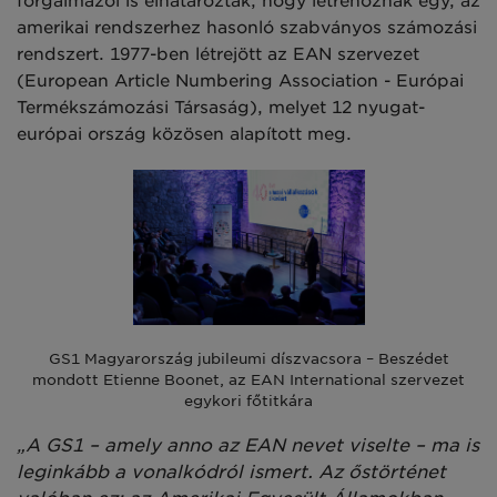
forgalmazói is elhatározták, hogy létrehoznak egy, az
amerikai rendszerhez hasonló szabványos számozási
rendszert. 1977-ben létrejött az EAN szervezet
(European Article Numbering Association - Európai
Termékszámozási Társaság), melyet 12 nyugat-
európai ország közösen alapított meg.
GS1 Magyarország jubileumi díszvacsora – Beszédet
mondott Etienne Boonet, az EAN International szervezet
egykori főtitkára
„A GS1 – amely anno az EAN nevet viselte – ma is
leginkább a vonalkódról ismert. Az őstörténet