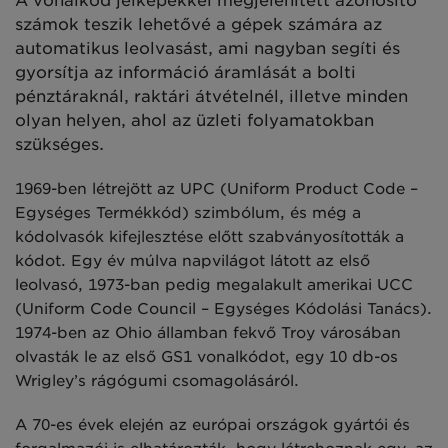
A vonalkód jelképekkel megjelenített azonosító
számok teszik lehetővé a gépek számára az
automatikus leolvasást, ami nagyban segíti és
gyorsítja az információ áramlását a bolti
pénztáraknál, raktári átvételnél, illetve minden
olyan helyen, ahol az üzleti folyamatokban
szükséges.
1969-ben létrejött az UPC (Uniform Product Code –
Egységes Termékkód) szimbólum, és még a
kódolvasók kifejlesztése előtt szabványosították a
kódot. Egy év múlva napvilágot látott az első
leolvasó, 1973-ban pedig megalakult amerikai UCC
(Uniform Code Council – Egységes Kódolási Tanács).
1974-ben az Ohio államban fekvő Troy városában
olvasták le az első GS1 vonalkódot, egy 10 db-os
Wrigley’s rágógumi csomagolásáról.
A 70-es évek elején az európai országok gyártói és