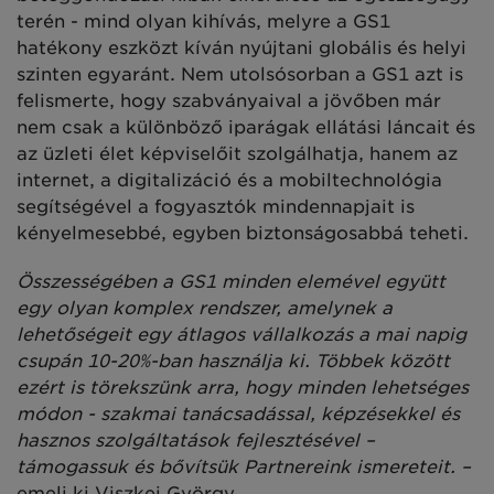
terén - mind olyan
kihívás, melyre a GS1
hatékony eszközt kíván nyújtani globális és helyi
szinten egyaránt. Nem utolsósorban a GS1 azt is
felismerte, hogy szabványaival a jövőben már
nem csak a különböző iparágak ellátási láncait és
az üzleti élet képviselőit szolgálhatja, hanem az
internet, a digitalizáció és a mobiltechnológia
segítségével a fogyasztók mindennapjait is
kényelmesebbé, egyben biztonságosabbá teheti.
Összességében a GS1 minden elemével együtt
egy olyan komplex rendszer, amelynek a
lehetőségeit egy átlagos vállalkozás a mai napig
csupán 10-20%-ban használja ki. Többek között
ezért is törekszünk arra, hogy minden lehetséges
módon - szakmai tanácsadással, képzésekkel és
hasznos szolgáltatások fejlesztésével –
támogassuk és bővítsük Partnereink ismereteit. –
emeli ki Viszkei György