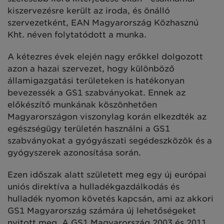
kiszervezésre került az iroda, és önálló
szervezetként, EAN Magyarország Közhasznú
Kht. néven folytatódott a munka.
A kétezres évek elején nagy erőkkel dolgozott
azon a hazai szervezet, hogy különböző
államigazgatási területeken is hatékonyan
bevezessék a GS1 szabványokat. Ennek az
előkészítő munkának köszönhetően
Magyarországon viszonylag korán elkezdték az
egészségügy területén használni a GS1
szabványokat a gyógyászati segédeszközök és a
gyógyszerek azonosítása során.
Ezen időszak alatt született meg egy új európai
uniós direktíva a hulladékgazdálkodás és
hulladék nyomon követés kapcsán, ami az akkori
GS1 Magyarország számára új lehetőségeket
nyitott meg. A GS1 Magyarország 2003 és 2011