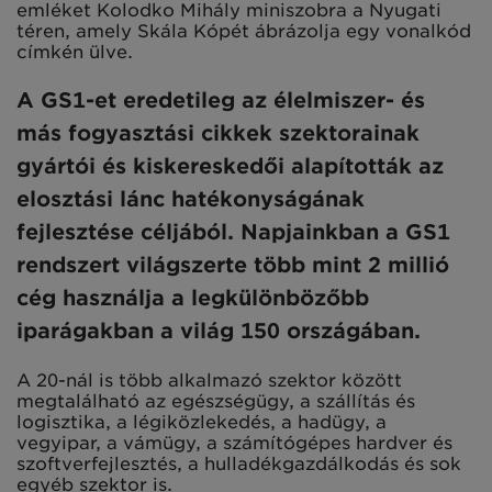
emléket Kolodko Mihály miniszobra a Nyugati
téren, amely Skála Kópét ábrázolja egy vonalkód
címkén ülve.
A GS1-et eredetileg az élelmiszer- és
más fogyasztási cikkek szektorainak
gyártói és kiskereskedői alapították az
elosztási lánc hatékonyságának
fejlesztése céljából. Napjainkban a GS1
rendszert világszerte több mint 2 millió
cég használja a legkülönbözőbb
iparágakban a világ 150 országában.
A 20-nál is több alkalmazó szektor között
megtalálható az egészségügy, a szállítás és
logisztika, a légiközlekedés, a hadügy, a
vegyipar, a vámügy, a számítógépes hardver és
szoftverfejlesztés, a hulladékgazdálkodás és sok
egyéb szektor is.