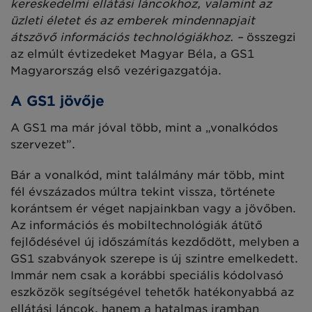
kereskedelmi ellátási láncokhoz, valamint az
üzleti életet és az emberek mindennapjait
átszövő információs technológiákhoz. –
összegzi
az elmúlt évtizedeket Magyar Béla, a GS1
Magyarország első vezérigazgatója.
A GS1 jövője
A GS1 ma már jóval több, mint a „vonalkódos
szervezet”.
Bár a vonalkód, mint találmány már több, mint
fél évszázados múltra tekint vissza, története
korántsem ér véget napjainkban vagy a jövőben.
Az információs és mobiltechnológiák átütő
fejlődésével új időszámítás kezdődött, melyben a
GS1 szabványok szerepe is új szintre emelkedett.
Immár nem csak a korábbi speciális kódolvasó
eszközök segítségével tehetők hatékonyabbá az
ellátási láncok, hanem a hatalmas iramban