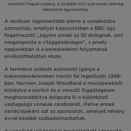
mondott Miguel Lopera, a Globális GS1 szervezet nemrég
leköszönt ügyvezetője
A rendszer legismertebb eleme a vonalkódos
azonosítás, amellyel kapcsolatban a BBC úgy
fogalmazott: „egyike annak az 50 dolognak, ami
megalapozta a világgazdaságot”, s amely
napjainkban is a kereskedelmi folyamatok
elválaszthatatlan része.
A termékre szabott azonosító igénye a
kiskereskedelemben merült fel legelőször 1948-
ban. Norman Joseph Woodland a morzejelekből
kiindulva a pontot és a vesszőt függőlegesen
meghosszabbítva dolgozta ki a különböző
vastagságú vonalak rendszerét, illetve ennek
variációjaként azt az azonosítót, amelyet néhány
évvel később szabadalmaztattak.