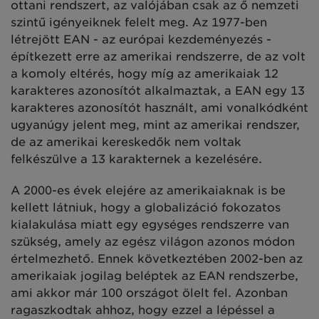
ottani rendszert, az valójában csak az ő nemzeti
szintű igényeiknek felelt meg. Az 1977-ben
létrejött EAN - az európai kezdeményezés -
építkezett erre az amerikai rendszerre, de az volt
a komoly eltérés, hogy míg az amerikaiak 12
karakteres azonosítót alkalmaztak, a EAN egy 13
karakteres azonosítót használt, ami vonalkódként
ugyanúgy jelent meg, mint az amerikai rendszer,
de az amerikai kereskedők nem voltak
felkészülve a 13 karakternek a kezelésére.
A 2000-es évek elejére az amerikaiaknak is be
kellett látniuk, hogy a globalizáció fokozatos
kialakulása miatt egy egységes rendszerre van
szükség, amely az egész világon azonos módon
értelmezhető. Ennek következtében 2002-ben az
amerikaiak jogilag beléptek az EAN rendszerbe,
ami akkor már 100 országot ölelt fel. Azonban
ragaszkodtak ahhoz, hogy ezzel a lépéssel a