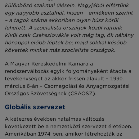
különböző szakmai ülésein. Nagyjából elfértünk
egy nagyobb asztalnál, hiszen – emlékeim szerint
– a tagok száma akkoriban olyan húsz körül
lehetett. A szocialista országok közül rajtunk
kívül csak Csehszlovákia volt még tag, ők néhány
hónappal előbb léptek be; majd sokkal később
követtek minket más szocialista országok.
A Magyar Kereskedelmi Kamara a
rendszerváltozás egyik folyományaként átadta a
tevékenységet az akkor frissen alakult – 1990.
március 6-án – Csomagolási és Anyagmozgatási
Országos Szövetségnek (CSAOSZ).
Globális szervezet
A kétezres években hatalmas változás
következett be a nemzetközi szervezet életében.
Amerikában 1974-ben, amikor létrehozták az