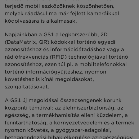
terjedő mobil eszközöknek köszönhetően,
melyek ráadásul ma már fejlett kameráikkal
kódolvasásra is alkalmasak.
Napjainkban a GS1 a legkorszerűbb, 2D
(DataMatrix, QR) kódokkal történő egyedi
azonosításhoz és információátadáshoz vagy a
rádiófrekvenciás (RFID) technológiával történő
azonosításhoz, ezen túl pl. a mobiltelefonokkal
történő információgyűjtéshez, nyomon
követéshez is kínál megoldásokat,
szolgáltatásokat.
A GS1 új megoldásai összecsengenek korunk
központi témáival: az élelmiszerbiztonság, az
egészség, a termékhamisítás elleni küzdelem, a
fenntarthatóság, a környezetvédelem és a termék
nyomon követés, a gyógyszer-adagolási,
beteggondozási hibák elkerülése az egészségügy