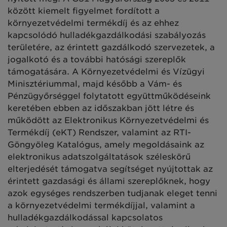
között kiemelt figyelmet fordított a
környezetvédelmi termékdíj és az ehhez
kapcsolódó hulladékgazdálkodási szabályozás
területére, az érintett gazdálkodó szervezetek, a
jogalkotó és a további hatósági szereplők
támogatására. A Környezetvédelmi és Vízügyi
Minisztériummal, majd később a Vám- és
Pénzügyőrséggel folytatott együttműködéseink
keretében ebben az időszakban jött létre és
működött az Elektronikus Környezetvédelmi és
Termékdíj (eKT) Rendszer, valamint az RTI-
Göngyöleg Katalógus, amely megoldásaink az
elektronikus adatszolgáltatások széleskörű
elterjedését támogatva segítséget nyújtottak az
érintett gazdasági és állami szereplőknek, hogy
azok egységes rendszerben tudjanak eleget tenni
a környezetvédelmi termékdíjjal, valamint a
hulladékgazdálkodással kapcsolatos