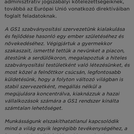
adminisztratív jogszabályi kötelezettségeiknek,
továbbá az Európai Unió vonatkozó direktíváiban
foglalt feladatoknak.
A GS1 szabványosítási szervezetünk kialakulása
és fejlődése hasonló egy ember születéséhez és
növekedéséhez. Végigjártuk a gyermekkor
szakaszait, ismertté tettük a nevünket a piacon,
átestünk a serdülőkoron, megalapoztuk a hiteles
szabványosítási testületként való létezésünket, és
most közel a felnőttkor csúcsán, legfontosabb
küldetésünk, hogy a folyton változó világban is
stabil szervezetként, megállás nélkül a
megújulásra koncentrálva, kiaknázzuk a hazai
vállalkozások számára a GS1 rendszer kínálta
számtalan lehetőséget.
Munkásságunk elszakíthatatlanul kapcsolódik
mind a világ egyik legrégibb tevékenységéhez, a