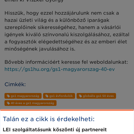
Hisszük, hogy ezzel hozzájárulunk nem csak a
hazai üzleti világ és a különböző iparágak
szereplőinek sikerességéhez, hanem a vásárlói
igények kiváló színvonalú kiszolgálásához, ezáltal
a fogyasztók elégedettségéhez és az emberi élet
minőségének javulásához is.
Bővebb információért keresse fel weboldalunkat:
https://gs1hu.org/gs1-magyarorszag-40-ev
Cimkék:
gs1 magyarország
gs1 évfordulók
globális gs1 50 éves
40 éves a gs1 magyarország
Talán ez a cikk is érdekelheti:
LEI szolgáltatásunk köszönti új partnereit