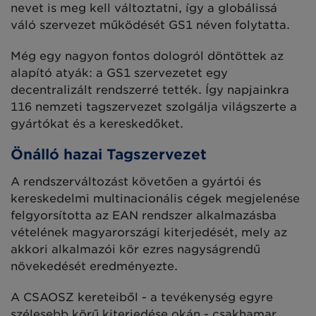
nevet is meg kell változtatni, így a globálissá
váló szervezet működését GS1 néven folytatta.
Még egy nagyon fontos dologról döntöttek az
alapító atyák: a GS1 szervezetet egy
decentralizált rendszerré tették. Így napjainkra
116 nemzeti tagszervezet szolgálja világszerte a
gyártókat és a kereskedőket.
Önálló hazai Tagszervezet
A rendszerváltozást követően a gyártói és
kereskedelmi multinacionális cégek megjelenése
felgyorsította az EAN rendszer alkalmazásba
vételének magyarországi kiterjedését, mely az
akkori alkalmazói kör ezres nagyságrendű
növekedését eredményezte.
A CSAOSZ kereteiből - a tevékenység egyre
szélesebb körű kiterjedése okán - csakhamar