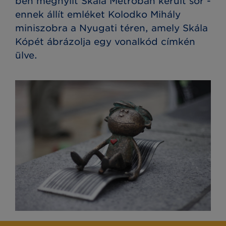
ben megnyílt Skála Metróban került sor -
ennek állít emléket Kolodko Mihály
miniszobra a Nyugati téren, amely Skála
Kópét ábrázolja egy vonalkód címkén
ülve.