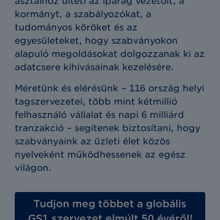
asztalhoz ülteti az iparág vezetőit, a
kormányt, a szabályozókat, a
tudományos köröket és az
egyesületeket, hogy szabványokon
alapuló megoldásokat dolgozzanak ki az
adatcsere kihívásainak kezelésére.
Méretünk és elérésünk – 116 ország helyi
tagszervezetei, több mint kétmillió
felhasználó vállalat és napi 6 milliárd
tranzakció – segítenek biztosítani, hogy
szabványaink az üzleti élet közös
nyelveként működhessenek az egész
világon.
Tudjon meg többet a globális
GS1 szervezet elmúlt 50 évéről!