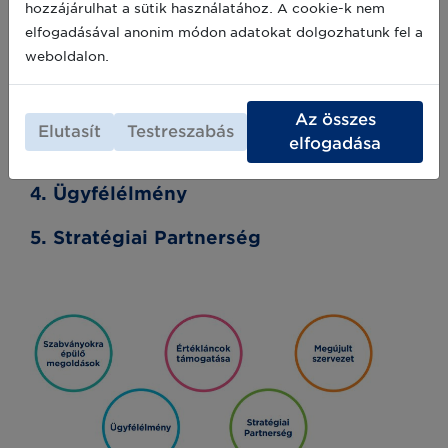
Új stratégiánk
hozzájárulhat a sütik használatához. A cookie-k nem
elfogadásával anonim módon adatokat dolgozhatunk fel a
weboldalon.
1. Szabványokra épülő megoldások
2. Értékláncok támogatása
Az összes
Elutasít
Testreszabás
elfogadása
3. Megújult szervezet
4. Ügyfélélmény
5. Stratégiai Partnerség