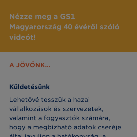
Nézze meg a GS1
Magyarország 40 évéről szóló
videót!
A JÖVŐNK...
Küldetésünk
Lehetővé tesszük a hazai
vállalkozások és szervezetek,
valamint a fogyasztók számára,
hogy a megbízható adatok cseréje
által javuljon a hatékonyság, a