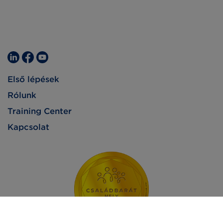
Első lépések
Rólunk
Training Center
Kapcsolat