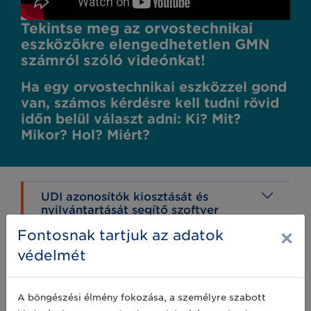
Tekintse meg az orvostechnikai
eszközökre elengedhetetlen GMN
számról szóló videónkat!
Ha egy orvostechnikai eszközzel gond
van, számos kérdésre kell tudni rövid
időn belül választ adni: Ki? Mit?
Mikor? Hol? Miért?
UDI azonosítók kiosztását és
nyilvántartását segítő szoftver
×
Fontosnak tartjuk az adatok
védelmét
További szakmai anyagok a
témában
A böngészési élmény fokozása, a személyre szabott