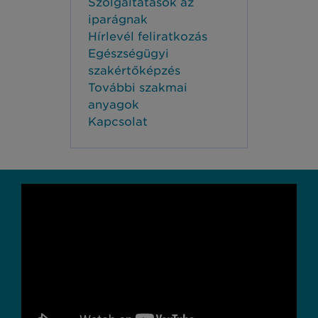
Szolgáltatások az
iparágnak
Hírlevél feliratkozás
Egészségügyi
szakértőképzés
További szakmai
anyagok
Kapcsolat