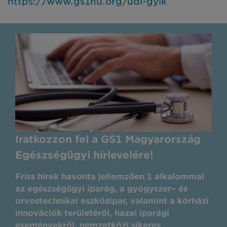
https://www.gs1hu.org/udi-gyik
Iratkozzon fel a GS1 Magyarország
Egészségügyi hírlevelére!
Friss hírek havonta jellemzően 1 alkalommal
az egészségügyi iparág, a gyógyszer– és
orvostechnikai eszközipar, valamint a kórházi
innovációk területéről, hazai iparági
eseményekről, nemzetközi sikeres