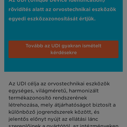
Az UDI (Unique Device Identification)
rövidítés alatt az orvostechnikai eszközök
egyedi eszközazonosítását értjük.
Tovább az UDI gyakran ismételt
kérdésekre
Az UDI célja az orvostechnikai eszközök
egységes, világméretű, harmonizált
termékazonosító rendszerének
létrehozása, mely átjárhatóságot biztosít a
különböző jogrendszerek között, és
jelentős előnyt nyújt az ellátási lánc
szereplőinek a gyártótól, az intézményeken