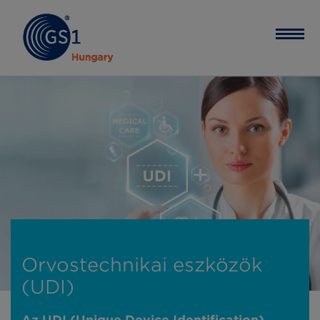
Orvostechnikai eszközök
(UDI)