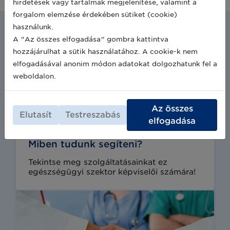
hirdetések vagy tartalmak megjelenítése, valamint a
forgalom elemzése érdekében sütiket (cookie)
használunk.
A "Az összes elfogadása" gombra kattintva
hozzájárulhat a sütik használatához. A cookie-k nem
elfogadásával anonim módon adatokat dolgozhatunk fel a
weboldalon.
Az összes
Elutasít
Testreszabás
elfogadása
Miben tudunk segíteni?
Tekintse meg szolgáltatásainkat ez
egészségügyi szektor képviselői számára!