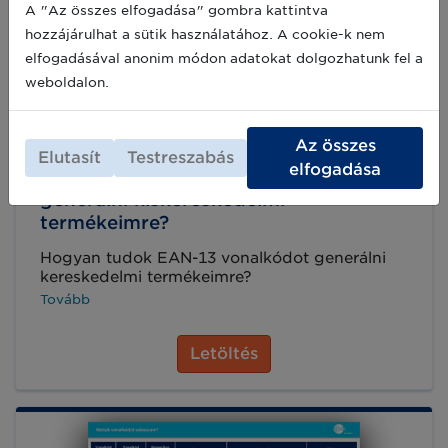
A "Az összes elfogadása" gombra kattintva
hozzájárulhat a sütik használatához. A cookie-k nem
elfogadásával anonim módon adatokat dolgozhatunk fel a
weboldalon.
Az összes
Az EAN-13 vonalkód - Hogyan tudok
Elutasít
Testreszabás
elfogadása
olvasható EAN-13 vonalkódot
generálni kiskereskedelmi
termékeimre?
Hogyan tudok EAN-13 vonalkódot generálni
kereskedelmi termékeimre?
Tovább
Letöltés