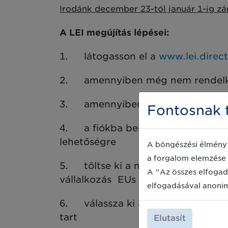
Irodánk december 23-tól január 1-ig z
A LEI megújítás lépései:
1.
látogasson el a
www.lei.direct
2.
amennyiben még nem rendelkez
3.
amennyiben van már felhasznál
Fontosnak t
4.
a fiókba belépve, az Irányító
lehetőségre
A böngészési élmény 
a forgalom elemzése 
5.
töltse ki a megújítási igényl
A "Az összes elfogad
vállalkozás EUs adószámát, amenny
elfogadásával anoni
6.
válassza ki a kívánt csomagot:
tart
Elutasít