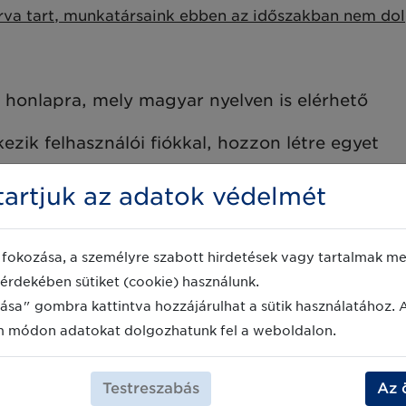
árva tart, munkatársaink ebben az időszakban nem do
honlapra, mely magyar nyelven is elérhető
ik felhasználói fiókkal, hozzon létre egyet
ói fiókja, lépjen be ide az email címe és jels
artjuk az adatok védelmét
pultban keresse meg a megújítani kívánt LEI azo
fokozása, a személyre szabott hirdetések vagy tartalmak meg
érdekében sütiket (cookie) használunk.
ésen kért adatokat, csatolja a szükséges dokume
ása" gombra kattintva hozzájárulhat a sütik használatához. 
iben rendelkezik ilyennel
m módon adatokat dolgozhatunk fel a weboldalon.
 az 1, 3, vagy 5 éves megújítást illetve a Tanús
Testreszabás
Az 