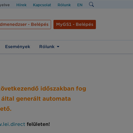
nyelve
Hírek
Kapcsolat
Rólunk
EN
dmenedzser - Belépés
MyGS1 - Belépés
Események
Rólunk
lkövetkezendő időszakban fog
 által generált automata
ető.
lei.direct
felületen!