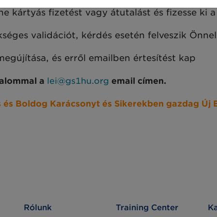
e kártyás fizetést vagy átutalást és fizesse ki a
séges validációt, kérdés esetén felveszik Önnel
egújítása, és erről emailben értesítést kap
zalommal a
lei@gs1hu.org
email címen.
 és Boldog Karácsonyt és Sikerekben gazdag Új 
Rólunk
Training Center
Ka