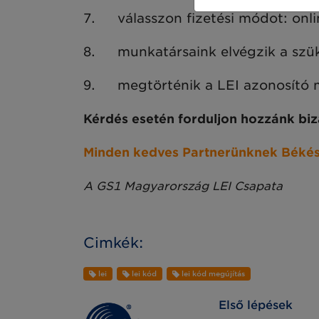
7.
válasszon fizetési módot: onlin
8.
munkatársaink elvégzik a szük
9.
megtörténik a LEI azonosító m
Kérdés esetén forduljon hozzánk bi
Minden kedves Partnerünknek Békés
A GS1 Magyarország LEI Csapata
Cimkék:
lei
lei kód
lei kód megújítás
Első lépések