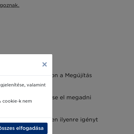
lgoznak.
zava megadásával
×
nosítót és kattintson a Megújítás
jelenítése, valamint
ntumokat. Ne felejtse el megadni
A cookie-k nem
ítványt – amennyiben ilyenre igényt
összes elfogadása