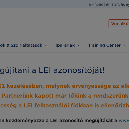
Az üzleti élet közös 
Vonalkó
ok & Szolgáltatások
Iparágak
Training Center
gújítani a LEI azonosítóját!
GS1 kezelésében, melynek érvényessége az e
 Partnerünk kapott már tőlünk a rendszerünk
sség a LEI felhasználói fiókban is ellenőrizh
őben kezdeményezze a LEI azonosító megújítását a
www.