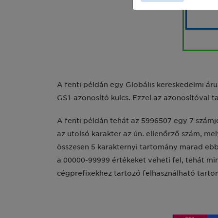
A fenti példán egy Globális kereskedelmi ár
GS1 azonosító kulcs. Ezzel az azonosítóval t
A fenti példán tehát az 5996507 egy 7 számj
az utolsó karakter az ún. ellenőrző szám, me
összesen 5 karakternyi tartomány marad ebbe
a 00000-99999 értékeket veheti fel, tehát 
cégprefixekhez tartozó felhasználható tarto