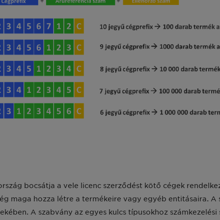
zág bocsátja a vele licenc szerződést kötő cégek rendelkez
cég maga hozza létre a termékeire vagy egyéb entitásaira. A
rdekében. A szabvány az egyes kulcs típusokhoz számkezelési