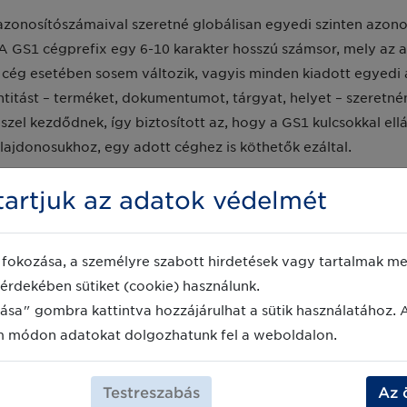
zonosítószámaival szeretné globálisan egyedi szinten azonos
A GS1 cégprefix egy 6-10 karakter hosszú számsor, mely az a
t cég esetében sosem változik, vagyis minden kiadott egyed
titást – terméket, dokumentumot, tárgyat, helyet – szeretnénk
zel kezdődnek, így biztosított az, hogy a GS1 kulcsokkal ellá
lajdonosukhoz, egy adott céghez is köthetők ezáltal.
artjuk az adatok védelmét
felépítésére:
fokozása, a személyre szabott hirdetések vagy tartalmak meg
érdekében sütiket (cookie) használunk.
ása" gombra kattintva hozzájárulhat a sütik használatához. 
m módon adatokat dolgozhatunk fel a weboldalon.
Testreszabás
Az 