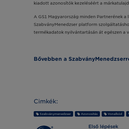
kiadott azonosítók kezeléséért a márkatulajd
A GS1 Magyarország minden Partnerének a lice
SzabványMenedzser platform szolgáltatáshoz
termékadatok nyilvántartásán át egészen a vo
Bővebben a SzabványMenedzserről
Cimkék:
Szabványmenedzser
Azonosítás
Vonalkód
Első lépések