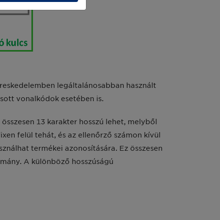
kereskedelemben legáltalánosabban használt
asott vonalkódok esetében is.
 összesen 13 karakter hosszú lehet, melyből
xen felül tehát, és az ellenőrző számon kívül
sználhat termékei azonosítására. Ez összesen
tomány. A különböző hosszúságú