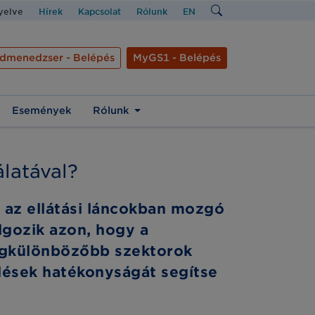
nyelve
Hírek
Kapcsolat
Rólunk
EN
dmenedzser - Belépés
MyGS1 - Belépés
Események
Rólunk
latával?
 az ellátási láncokban mozgó
gozik azon, hogy a
legkülönbözőbb szektorok
ödések hatékonyságát segítse