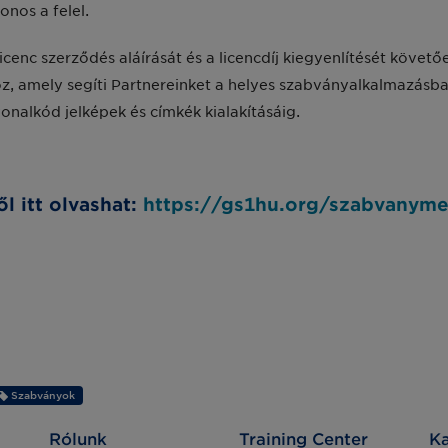
onos a felel.
nc szerződés aláírását és a licencdíj kiegyenlítését követőe
, amely segíti Partnereinket a helyes szabványalkalmazásba
nalkód jelképek és címkék kialakításáig.
 itt olvashat:
https://gs1hu.org/szabvanym
Szabványok
Rólunk
Training Center
Ka