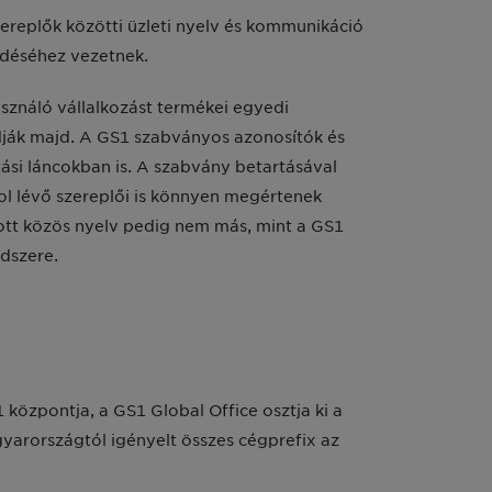
ereplők közötti üzleti nyelv és kommunikáció
edéséhez vezetnek.
sználó vállalkozást termékei egyedi
dják majd. A GS1 szabványos azonosítók és
tási láncokban is. A szabvány betartásával
vol lévő szereplői is könnyen megértenek
ott közös nyelv pedig nem más, mint a GS1
ndszere.
központja, a GS1 Global Office osztja ki a
yarországtól igényelt összes cégprefix az