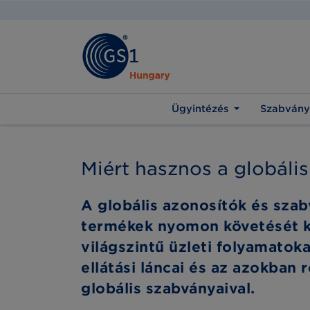
Ügyintézés
Szabvány
Miért hasznos a globáli
A globális azonosítók és sza
termékek nyomon követését kö
világszintű üzleti folyamato
ellátási láncai és az azokba
globális szabványaival.