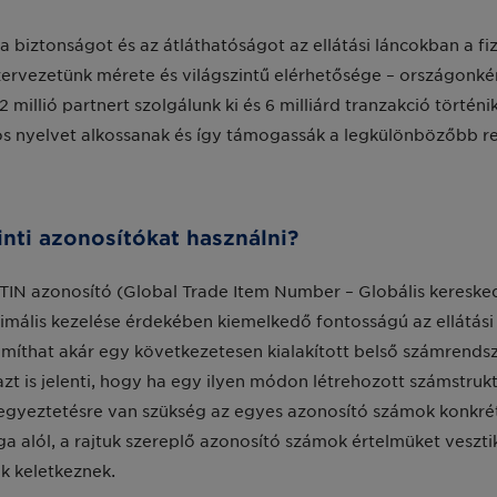
biztonságot és az átláthatóságot az ellátási láncokban a fizi
ervezetünk mérete és világszintű elérhetősége – országonké
 millió partnert szolgálunk ki és 6 milliárd tranzakció törté
s nyelvet alkossanak és így támogassák a legkülönbözőbb re
nti azonosítókat használni?
TIN azonosító (Global Trade Item Number – Globális keresked
timális kezelése érdekében kiemelkedő fontosságú az ellátási
míthat akár egy következetesen kialakított belső számrendsze
 azt is jelenti, hogy ha egy ilyen módon létrehozott számstru
 egyeztetésre van szükség az egyes azonosító számok konkré
a alól, a rajtuk szereplő azonosító számok értelmüket veszti
k keletkeznek.