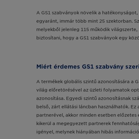
A GS1 szabványok növelik a hatékonyságot, a 
egyaránt, immár több mint 25 szektorban. Sz
melyekből jelenleg 115 működik világszerte, 2
biztosítani, hogy a GS1 szabványok egy közö
Miért érdemes GS1 szabvány szeri
A termékek globális szintű azonosítására a G
világ előretörésével az üzleti folyamatok op
azonosítása. Egyedi szintű azonosításnak szá
belső, zárt ellátási láncban használhatók. Ez
partnerével, akkor minden esetben előzetes
kikerül a megegyezett partnerek fennhatóság
igényel, melynek hiányában hibás információ