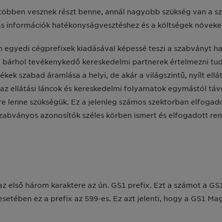
l többen vesznek részt benne, annál nagyobb szükség van a sz
bás információk hatékonyságvesztéshez és a költségek növek
 egyedi cégprefixek kiadásával képessé teszi a szabványt ha
n bárhol tevékenykedő kereskedelmi partnerek értelmezni tu
ek szabad áramlása a helyi, de akár a világszintű, nyílt ellá
t az ellátási láncok és kereskedelmi folyamatok egymástól tá
re lenne szükségük. Ez a jelenleg számos szektorban elfogad
szabványos azonosítók széles körben ismert és elfogadott re
 első három karaktere az ún. GS1 prefix. Ezt a számot a GS1 
tében ez a prefix az 599-es. Ez azt jelenti, hogy a GS1 Mag