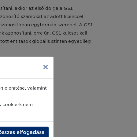
ítani, akkor az első dolga a GS1
zonosító számokat az adott licenccel
i azonosítóban egyformán szerepel. A GS1
 azonosítani, erre ún. GS1 kulcsot kell
tott entitások globális szinten egyedileg
×
jelenítése, valamint
A cookie-k nem
összes elfogadása