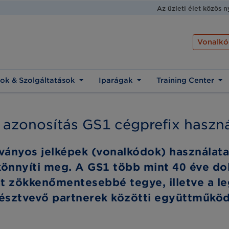
Az üzleti élet közös 
Vonalkó
ok & Szolgáltatások
Iparágak
Training Center
s azonosítás GS1 cégprefix haszná
bványos jelképek (vonalkódok) használata
nnyíti meg. A GS1 több mint 40 éve dol
kat zökkenőmentesebbé tegye, illetve a 
n résztvevő partnerek közötti együttműk