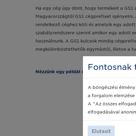
Ha egy cég úgy dönt, hogy termékeit a GS1 a
Magyarországtól GS1 cégprefixet igényelni. 
rendelkező céghez köti és amelyik egy adot
szabályrendszere szerint amikor egy adott en
használnunk. A GS1 kulcsok mindig cégprefixs
megkülönböztethetők egymástól, illetve a tu
Fontosnak t
Nézzünk egy példát egy GS1 azonosító kulcs 
A böngészési élmény 
a forgalom elemzése 
A "Az összes elfogad
elfogadásával anoni
Elutasít