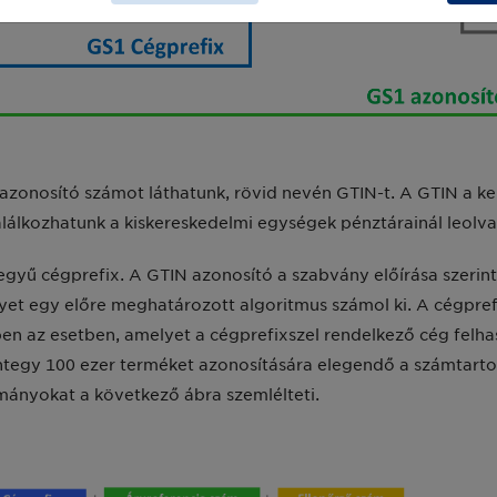
uazonosító számot láthatunk, rövid nevén GTIN-t. A GTIN a 
alálkozhatunk a kiskereskedelmi egységek pénztárainál leolv
egyű cégprefix. A GTIN azonosító a szabvány előírása szerint
lyet egy előre meghatározott algoritmus számol ki. A cégprefi
n az esetben, amelyet a cégprefixszel rendelkező cég felha
mintegy 100 ezer terméket azonosítására elegendő a számtar
mányokat a következő ábra szemlélteti.