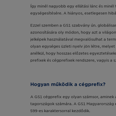
Így minél nagyobb egy ellátási lánc és miné
egységesítésére. A hiányos, esetlegesen hi
Ezzel szemben a GS1 szabvány ún. globálisan
azonosítására oly módon, hogy azt a világo
jelképek használatával megvalósulhat a termék
olyan egységes üzleti nyelv jön létre, melye
anélkül, hogy hosszas előzetes egyeztetések
prefixek és cégprefixek rendszere, vagyis a 
Hogyan működik a cégprefix?
A GS1 cégprefix egy olyan számsor, aminek az
tagországok számára. A GS1 Magyarország ese
599-es karaktersorral kezdődik.