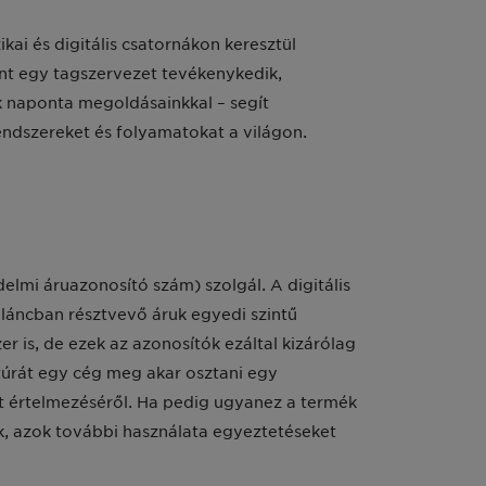
kai és digitális csatornákon keresztül
nt egy tagszervezet tevékenykedik,
nik naponta megoldásainkkal – segít
ndszereket és folyamatokat a világon.
elmi áruazonosító szám) szolgál. A digitális
 láncban résztvevő áruk egyedi szintű
r is, de ezek az azonosítók ezáltal kizárólag
ktúrát egy cég meg akar osztani egy
t értelmezéséről. Ha pedig ugyanez a termék
k, azok további használata egyeztetéseket