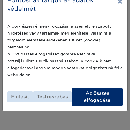
×
Fontosnak tartjuk az adatok
védelmét
A vonalkódok helyességéről a
A böngészési élmény fokozása, a személyre szabott
visszaváltási rendszer (DRS) kapcsán
hirdetések vagy tartalmak megjelenítése, valamint a
– szakértőnk válaszol
forgalom elemzése érdekében sütiket (cookie)
Számos partnerünk érintett az új kötelező
használunk.
visszaváltási rendszer (DRS) bevezetését
illetően, ezért szeretnénk egy kis segítséget
A "Az összes elfogadása" gombra kattintva
nyújtani a vonalkódok megfelelőségével
hozzájárulhat a sütik használatához. A cookie-k nem
kapcsolatban. Mit tehet egy DRS rendeletben
2023-12-08
elfogadásával anonim módon adatokat dolgozhatunk fel a
érintett beszállító, hogyan győződhet meg az
weboldalon.
új vonalkódok helyességéről? Illetve mi a
teendő abban az esetben, ha nem fogadják el
Archív hírek >>
az új vonalkódot? A következő cikk
összefoglalja Partnereink számára, hogyan
Az összes
Elutasít
Testreszabás
bizonyosodhatnak meg még a forgalomba
elfogadása
hozatal előtt a vonalkódok helyességéről.