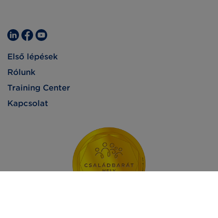
Első lépések
Rólunk
Training Center
Kapcsolat