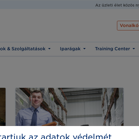
Az üzleti élet közös 
Vonalkó
ok & Szolgáltatások
Iparágak
Training Center
artjuk az adatok védelmét