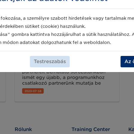
fokozása, a személyre szabott hirdetések vagy tartalmak meg
érdekében sütiket (cookie) használunk.
ása" gombra kattintva hozzájárulhat a sütik használatához. 
m módon adatokat dolgozhatunk fel a weboldalon.
Bemutatkozik Szolgáltató
partnerünk a PLOG Consulting
Bt.
Testreszabás
Az 
A GS1 Magyarország Szolgáltatói
partnereit bemutató sorozatunkban
ismét egy újabb, a programunkhoz
csatlakozó partnerünk mutatja be
szakterületét és tevékenységét: a
2023-07-18
PLOG Consulting Bt. Ismerjék meg
őket cikkünkből!
Rólunk
Training Center
Ka