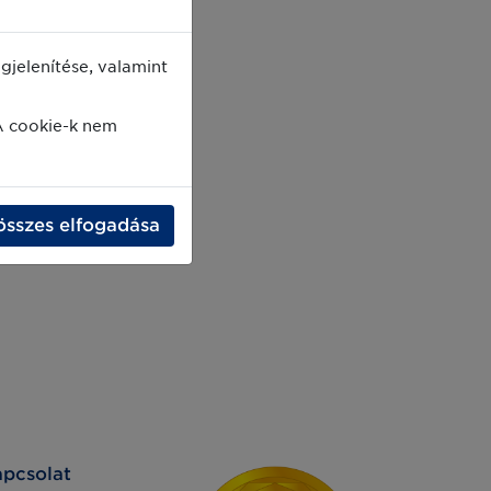
jelenítése, valamint
A cookie-k nem
összes elfogadása
pcsolat