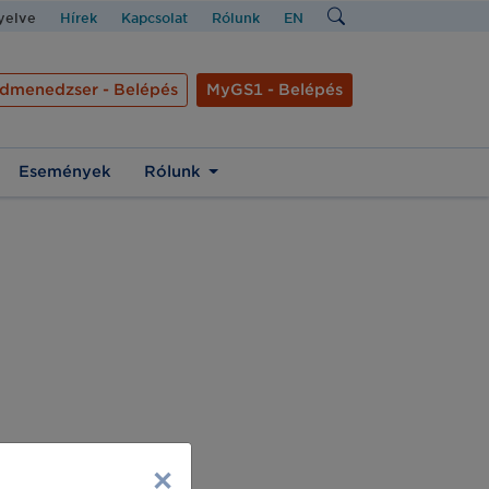
nyelve
Hírek
Kapcsolat
Rólunk
EN
dmenedzser - Belépés
MyGS1 - Belépés
Események
Rólunk
×