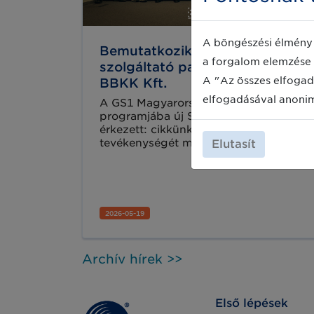
A böngészési élmény 
Bemutatkozik új Szövetséges
a forgalom elemzése 
szolgáltató partnerünk: a
A "Az összes elfogad
BBKK Kft.
elfogadásával anoni
A GS1 Magyarország Szolgáltatói
programjába új Szövetséges partner
érkezett: cikkünkben a BBKK Kft.
tevékenységét mutatjuk be.
Elutasít
2026-05-19
Archív hírek >>
Első lépések