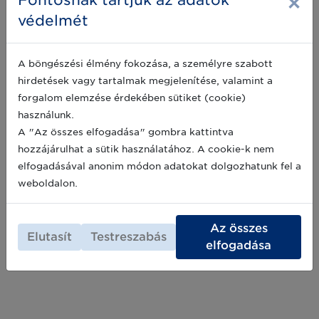
×
Fontosnak tartjuk az adatok
védelmét
Meghívó a Szegedi Tudományegyetem
projekt bemutatójára és klinikai
A böngészési élmény fokozása, a személyre szabott
bejárására
hirdetések vagy tartalmak megjelenítése, valamint a
forgalom elemzése érdekében sütiket (cookie)
A Szegedi Tudományegyetem és a GS1
Magyarország Nonprofit Zrt. tisztelettel
használunk.
meghívja Önt a Magyar Egészségügyi
A "Az összes elfogadása" gombra kattintva
Felhasználói Csoport "Kórházi
hozzájárulhat a sütik használatához. A cookie-k nem
nyomonkövetés" munkacsoportjának soron
2023-05-18
elfogadásával anonim módon adatokat dolgozhatunk fel a
következő nyílt ülésére, amelyet 2023. június
13-án rendezünk meg.
weboldalon.
Archív hírek >>
Az összes
Elutasít
Testreszabás
elfogadása