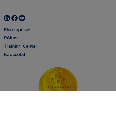
Első lépések
Rólunk
Training Center
Kapcsolat