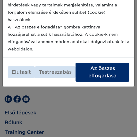
Archív hírek >>
részesíti azokat a kereskedőket, amelyek
hirdetések vagy tartalmak megjelenítése, valamint a
technológiailag fejlettebb személyes élményt
forgalom elemzése érdekében sütiket (cookie)
kínálnak az üzletükben, p.: virtuális
használunk.
bemutatótermeket, okostükröket, önkiszolgáló
A "Az összes elfogadása" gombra kattintva
kioszkokat.
hozzájárulhat a sütik használatához. A cookie-k nem
elfogadásával anonim módon adatokat dolgozhatunk fel a
weboldalon.
Az összes
Elutasít
Testreszabás
elfogadása
Első lépések
Rólunk
Training Center