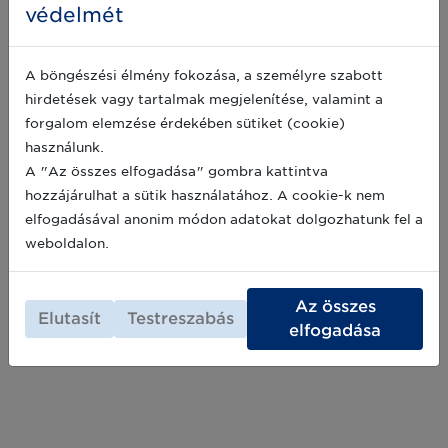
védelmét
MDR Amendment hatása az UDI
A böngészési élmény fokozása, a személyre szabott
kötelezettségekre
hirdetések vagy tartalmak megjelenítése, valamint a
Az Európai Parlament és a Tanács 2023.
forgalom elemzése érdekében sütiket (cookie)
március 20-án megjelentette új (EU)2023/607
használunk.
számú rendeletét (https://eur-
A "Az összes elfogadása" gombra kattintva
lex.europa.eu/legal-content/EN/TXT/PDF/?
uri=CELEX:32023R0607), amelyben
hozzájárulhat a sütik használatához. A cookie-k nem
2023-04-30
meghosszabbítja az MDR-ben előírt átmeneti
elfogadásával anonim módon adatokat dolgozhatunk fel a
időszakot.
weboldalon.
Archív hírek >>
Az összes
Elutasít
Testreszabás
elfogadása