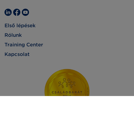
Első lépések
Rólunk
Training Center
Kapcsolat