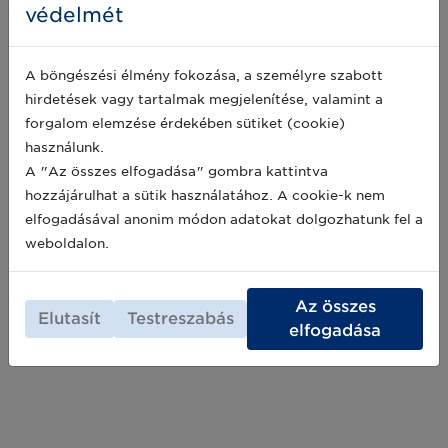
védelmét
Hogyan azonosítsuk helyesen a
A böngészési élmény fokozása, a személyre szabott
logisztikai egységeket?
hirdetések vagy tartalmak megjelenítése, valamint a
A „Szakértőnk válaszol” sorozatunk következő
forgalom elemzése érdekében sütiket (cookie)
részében a logisztikai egységekkel kapcsolatos
használunk.
kérdésre ad pontos választ szakértőnk. A GS1
A "Az összes elfogadása" gombra kattintva
szabványalkalmazás csak abban az esetben
hatékony, ha az azonosítókat a szabványban
hozzájárulhat a sütik használatához. A cookie-k nem
2023-03-01
előírt módon alkalmazzuk. Forduljon bátran
elfogadásával anonim módon adatokat dolgozhatunk fel a
szakértőinkhez, ha kérdése merül fel a GS1
weboldalon.
szabványokkal kapcsolatosan!
Archív hírek >>
Az összes
Elutasít
Testreszabás
elfogadása