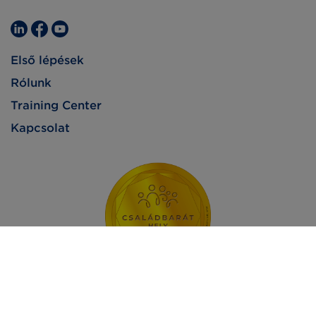
Első lépések
Rólunk
Training Center
Kapcsolat