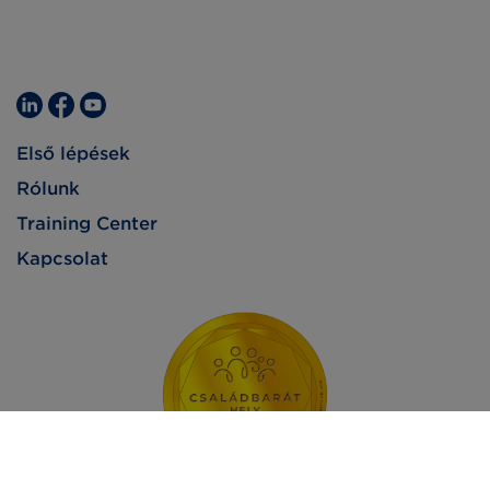
Első lépések
Rólunk
Training Center
Kapcsolat