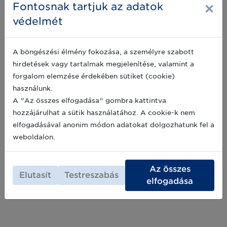
×
Fontosnak tartjuk az adatok
védelmét
A böngészési élmény fokozása, a személyre szabott
Bemutatkozik Szolgáltató partnerünk
hirdetések vagy tartalmak megjelenítése, valamint a
a PLOG Consulting Bt.
forgalom elemzése érdekében sütiket (cookie)
A GS1 Magyarország Szolgáltatói partnereit
használunk.
bemutató sorozatunkban ismét egy újabb, a
A "Az összes elfogadása" gombra kattintva
programunkhoz csatlakozó partnerünk
hozzájárulhat a sütik használatához. A cookie-k nem
mutatja be szakterületét és tevékenységét: a
PLOG Consulting Bt. Ismerjék meg őket
elfogadásával anonim módon adatokat dolgozhatunk fel a
2023-07-18
cikkünkből!
weboldalon.
Archív hírek >>
Az összes
Elutasít
Testreszabás
elfogadása