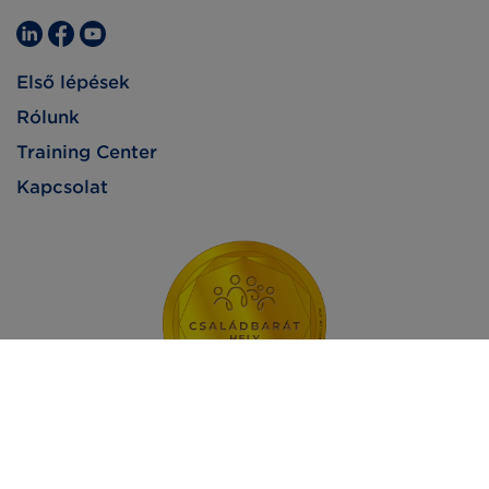
Első lépések
Rólunk
Training Center
Kapcsolat