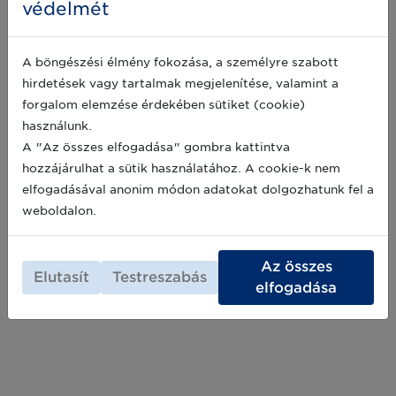
védelmét
Fontos tudnivalók GS1 Licenckódokról
és egyéb, GS1 Partnereinknek szóló
A böngészési élmény fokozása, a személyre szabott
szolgáltatásokról
hirdetések vagy tartalmak megjelenítése, valamint a
Ezúton is szeretnénk felhívni Partnereink
forgalom elemzése érdekében sütiket (cookie)
figyelmét az aktív licenc jogviszonnyal
használunk.
rendelkezők számára fontos információkra. Az
alábbiakban összefoglaljuk, hogy hogyan
A "Az összes elfogadása" gombra kattintva
működik a GS1 licenckódok érvényessége,
2023-12-12
hozzájárulhat a sütik használatához. A cookie-k nem
megújítása, és mi történik a jogviszony
elfogadásával anonim módon adatokat dolgozhatunk fel a
megszűnése esetén, valamint bemutatjuk a
weboldalon.
MyGS1 előnyeit.
Archív hírek >>
Az összes
Elutasít
Testreszabás
elfogadása