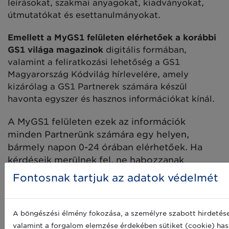
leírásokat, szakmai anyagokat, kiadványokat,
útmutatókat és esettanulmányokat.
Emellett a MyGS1 felületen elérhetőek a korábbi
GS1 világa magazinok
digitális formában,
valamint a feliratkozási lehetőség a GS1
Magyarország Kódvilág hírlevelére, amely
kizárólag a GS1 Partnerek számára készül
havonta egyszer és hasznos információkat kínál.
A MyGS1 felületen ezek az információk
minden Partnerünk számára egy helyen,
bármely napon 0-24 órában elérhetőek. Ha
kérdéseik merülnek fel, ne habozzanak
kapcsolatba lépni Ügyfélszolgálatunkkal az
Fontosnak tartjuk az adatok védelmét
info@gs1hu.org
címen.
Továbbra is az Önök szolgálatában állunk és
A böngészési élmény fokozása, a személyre szabott hirdetése
célunk, hogy zavartalanul és könnyedén
valamint a forgalom elemzése érdekében sütiket (cookie) has