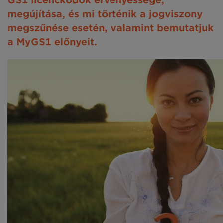
GS1 licenckódok érvényessége,
megújítása, és mi történik a jogviszony
megszűnése esetén, valamint bemutatjuk
a MyGS1 előnyeit.