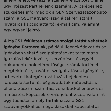
amely lehetővé teszi a személyre szabott online
ügyintézést Partnereink számára. A belépéshez
szükséges információk a GLN Szervezetazonosító
szám, a GS1 Magyarország által regisztrált
hivatalos kapcsolattartói e-mail cím, valamint
egy egyedi jelszó.
A MyGS1 felületen számos szolgáltatást vehetnek
igénybe Partnereink,
például licenckódokat és az
igényben vehető szolgáltatásokat tartalmazó
Igazolás lekérdezése, szerződések és egyéb
dokumentumok elérhetősége, számlatörténet
megtekintése, további szolgáltatások igénylése,
árbevételi kategória változás bejelentése,
kapcsolattartói és céges adatok módosítása,
ellenőrzőszám számítás, vonalkód-ellenőrzés és
minősítés, képzésekre való jelentkezés, valamint
egy tudástár, amely tartalmazza a GS1
szabványokkal és megoldásokkal kapcsolatos