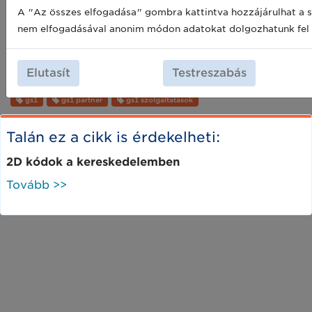
vehessék igénybe a GS1 szolgáltatásokat.
A "Az összes elfogadása" gombra kattintva hozzájárulhat a s
nem elfogadásával anonim módon adatokat dolgozhatunk fel 
Köszönjük, hogy Ön is a Partnerünk!
Cimkék:
Elutasít
Testreszabás
gs1
gs1 partner
gs1 szolgáltatások
Talán ez a cikk is érdekelheti:
2D kódok a kereskedelemben
Tovább >>