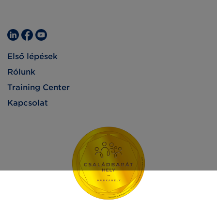
Első lépések
Rólunk
Training Center
Kapcsolat