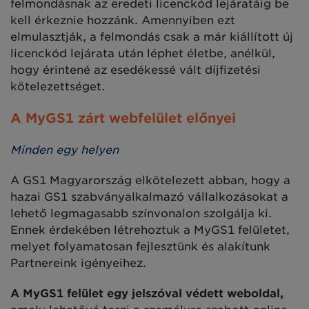
felmondásnak az eredeti licenckód lejáratáig be
kell érkeznie hozzánk. Amennyiben ezt
elmulasztják, a felmondás csak a már kiállított új
licenckód lejárata után léphet életbe, anélkül,
hogy érintené az esedékessé vált díjfizetési
kötelezettséget.
A MyGS1 zárt webfelület előnyei
Minden egy helyen
A GS1 Magyarország elkötelezett abban, hogy a
hazai GS1 szabványalkalmazó vállalkozásokat a
lehető legmagasabb színvonalon szolgálja ki.
Ennek érdekében létrehoztuk a MyGS1 felületet,
melyet folyamatosan fejlesztünk és alakítunk
Partnereink igényeihez.
A MyGS1 felület egy jelszóval védett weboldal,