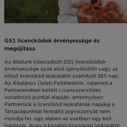
GS1 licenckódok érvényessége és
megújítása
Az általunk kibocsátott GS1 licenckódok
érvényessége azok első igénylésétől vagy az
előző licenckód lejáratától számított 365 nap.
Az Általános Üzleti Feltételeink, valamint a
Partnereinkkel kötött Licencszerződés
vonatkozó pontjai alapján, amennyiben
Partnerünk a licenckód lejáratának napjáig a
Társaságunkkal fennálló jogviszonyát nem
mondja fel, úgy ebben az esetben úgy kell
tekinteni, hogy a korábbi licenckód lejáratától