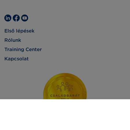
Első lépések
Rólunk
Training Center
Kapcsolat