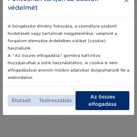
×
védelmét
Meghívó a Gottsegen György
Országos Kardiovaszkuláris Intézet
A böngészési élmény fokozása, a személyre szabott
bemutatójára
hirdetések vagy tartalmak megjelenítése, valamint a
forgalom elemzése érdekében sütiket (cookie)
A Gottsegen György Országos
Kardiovaszkuláris Intézet és a GS1
használunk.
Magyarország Nonprofit Zrt. tisztelettel
A "Az összes elfogadása" gombra kattintva
meghívja Önt a Magyar Egészségügyi
hozzájárulhat a sütik használatához. A cookie-k nem
Felhasználói Csoport „Kórházi
2023-09-21
elfogadásával anonim módon adatokat dolgozhatunk fel a
nyomonkövetés” munkacsoportjának soron
következő nyílt ülésére, amelyet 2023. október
weboldalon.
9-én tartunk.
Archív hírek >>
Az összes
Elutasít
Testreszabás
elfogadása