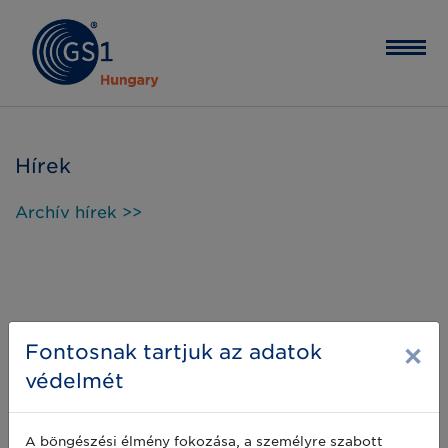
Hírek
Archív hírek >>
×
Fontosnak tartjuk az adatok
védelmét
A böngészési élmény fokozása, a személyre szabott