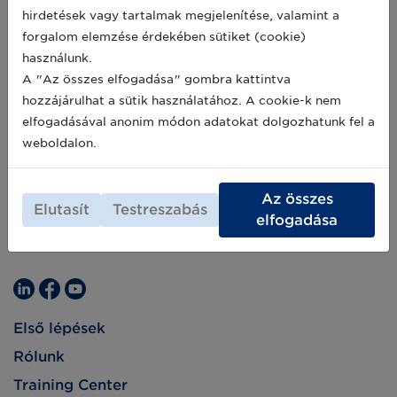
legjobb gyakorlatairól az Innovációs és
hirdetések vagy tartalmak megjelenítése, valamint a
Technológiai Minisztériumban, a magyar
érdekelt felek számára.
forgalom elemzése érdekében sütiket (cookie)
használunk.
A "Az összes elfogadása" gombra kattintva
hozzájárulhat a sütik használatához. A cookie-k nem
elfogadásával anonim módon adatokat dolgozhatunk fel a
weboldalon.
Az összes
Elutasít
Testreszabás
elfogadása
Első lépések
Rólunk
Training Center