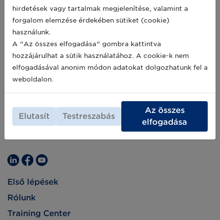
is támogatják. Éppen emiatt a vállalatok is
hirdetések vagy tartalmak megjelenítése, valamint a
egyre inkább felismerik, hogy a megfelelő
forgalom elemzése érdekében sütiket (cookie)
minőségű vonalkódok biztosítása a saját
használunk.
érdeküket szolgálja.
A "Az összes elfogadása" gombra kattintva
hozzájárulhat a sütik használatához. A cookie-k nem
elfogadásával anonim módon adatokat dolgozhatunk fel a
weboldalon.
Az összes
Elutasít
Testreszabás
elfogadása
Első lépések
Rólunk
Training Center