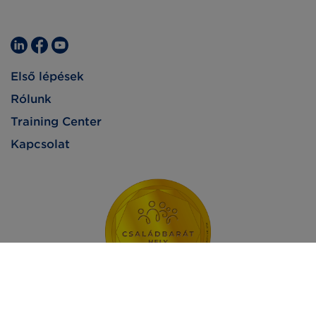
Első lépések
Rólunk
Training Center
Kapcsolat