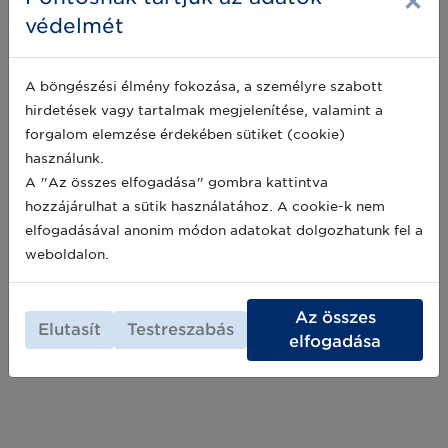
×
védelmét
Külön utakon vagy közös nyelven? –
A böngészési élmény fokozása, a személyre szabott
Hatékonyság a kereskedelemben és a
logisztikában
hirdetések vagy tartalmak megjelenítése, valamint a
forgalom elemzése érdekében sütiket (cookie)
Beszállítóként vagy kereskedőként a vállalatok
használunk.
többségének komoly nehézségeket okoznak a
hibás termékadatokból és a partnerek közötti
A "Az összes elfogadása" gombra kattintva
pontatlan kommunikációból származó
hozzájárulhat a sütik használatához. A cookie-k nem
félreértések és plusz költségek. Az üzleti
2026-01-13
elfogadásával anonim módon adatokat dolgozhatunk fel a
partnerek eltérő elvárásai és eltérő gyakorlata a
belistázás, címkézés, vagy a bevételezés
weboldalon.
kapcsán, vagy az ebből eredő pontatlan
Archív hírek >>
készletnyilvántartás plusz feladatokat, és
rengeteg erőforrást igényel.
Az összes
Elutasít
Testreszabás
elfogadása