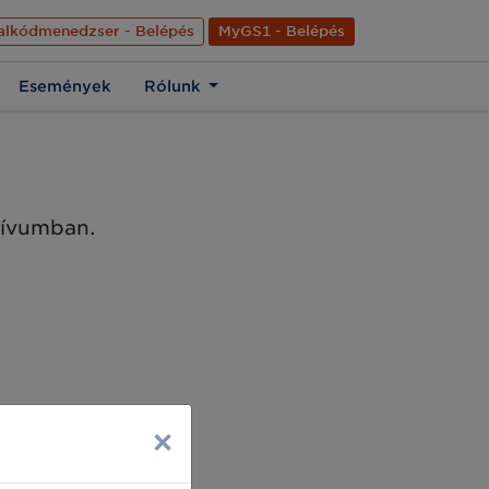
nyelve
Hírek
Kapcsolat
Rólunk
EN
alkódmenedzser - Belépés
MyGS1 - Belépés
Események
Rólunk
chívumban.
×