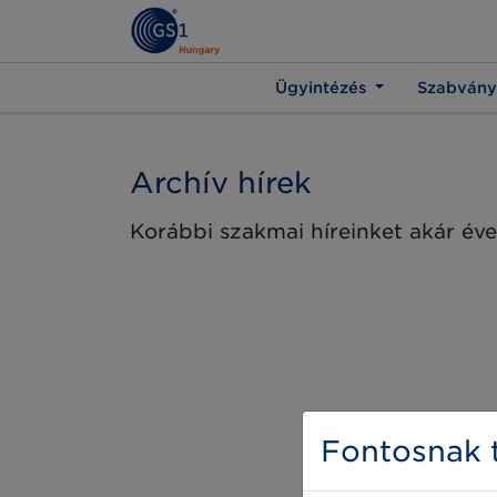
Ügyintézés
Szabvány
Archív hírek
Korábbi szakmai híreinket akár éve
Fontosnak t