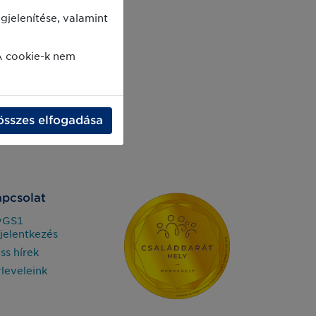
jelenítése, valamint
A cookie-k nem
összes elfogadása
pcsolat
yGS1
jelentkezés
iss hírek
rleveleink