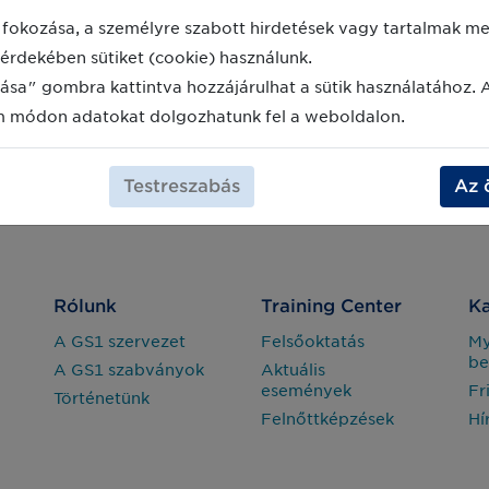
fokozása, a személyre szabott hirdetések vagy tartalmak meg
érdekében sütiket (cookie) használunk.
ása" gombra kattintva hozzájárulhat a sütik használatához. 
m módon adatokat dolgozhatunk fel a weboldalon.
Testreszabás
Az 
Rólunk
Training Center
Ka
A GS1 szervezet
Felsőoktatás
M
be
A GS1 szabványok
Aktuális
események
Fr
Történetünk
Felnőttképzések
Hí