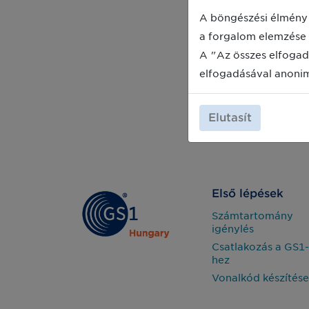
A böngészési élmény 
a forgalom elemzése 
A "Az összes elfogad
elfogadásával anoni
Elutasít
Első lépések
Számtartomány
igénylés
Csatlakozás a GS1-
hez
Vonalkód készítése