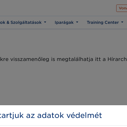
Az üzleti élet közös 
Von
ok & Szolgáltatások
Iparágak
Training Center
kre visszamenőleg is megtalálhatja itt a Hírar
artjuk az adatok védelmét