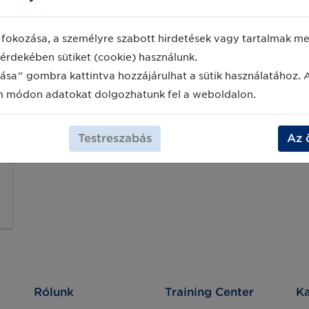
fokozása, a személyre szabott hirdetések vagy tartalmak meg
érdekében sütiket (cookie) használunk.
ása" gombra kattintva hozzájárulhat a sütik használatához. 
m módon adatokat dolgozhatunk fel a weboldalon.
Testreszabás
Az 
Rólunk
Training Center
Ka