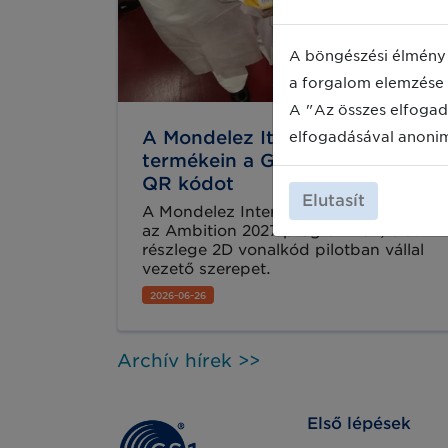
A böngészési élmény 
a forgalom elemzése 
A "Az összes elfogad
A Mondelez Italia teszteli a
elfogadásával anoni
termékein a GS1 szabványos
QR kódot
Elutasít
A Mondelez International csatlakozott
az Ambition 2027 programhoz, olasz
részlege 2D vonalkód pilotban vállal
vezető szerepet.
2026-06-26
Archív hírek >>
Első lépések