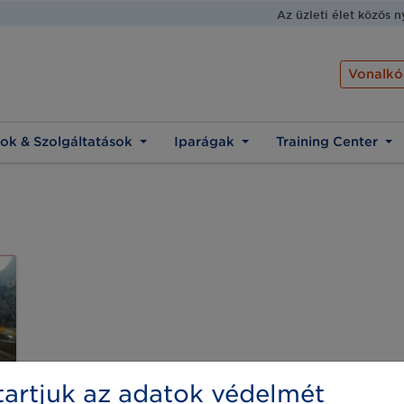
Az üzleti élet közös 
Vonalkó
ok & Szolgáltatások
Iparágak
Training Center
artjuk az adatok védelmét