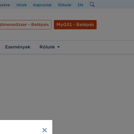
nyelve
Hírek
Kapcsolat
Rólunk
EN
dmenedzser - Belépés
MyGS1 - Belépés
Események
Rólunk
×