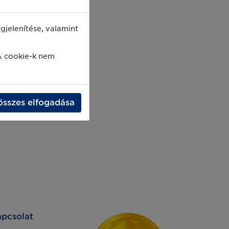
jelenítése, valamint
A cookie-k nem
összes elfogadása
pcsolat