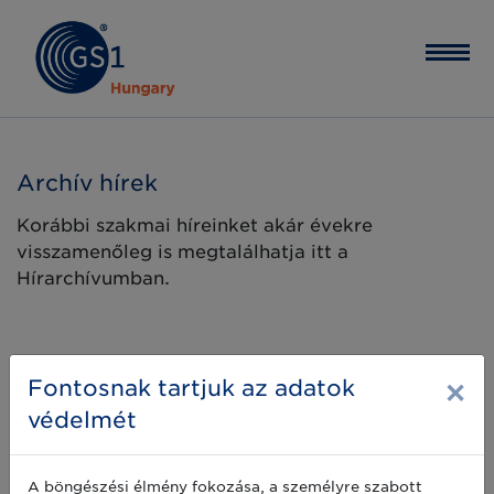
Archív hírek
Korábbi szakmai híreinket akár évekre
visszamenőleg is megtalálhatja itt a
Hírarchívumban.
×
Fontosnak tartjuk az adatok
védelmét
A böngészési élmény fokozása, a személyre szabott