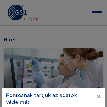
Hírek
×
Fontosnak tartjuk az adatok
védelmét
Meghívó a NOR változásairól szóló