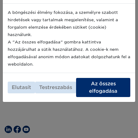
nyílt munkacsoporti ülésre
A böngészési élmény fokozása, a személyre szabott
Az NNGYK és a GS1 Magyarország Nonprofit
hirdetések vagy tartalmak megjelenítése, valamint a
Zrt. tisztelettel meghívja az érdeklődőket a
Magyar Egészségügyi Felhasználó Csoport
forgalom elemzése érdekében sütiket (cookie)
(MEFCS) Cikktörzs munkacsoportjának soron
használunk.
következő nyílt online ülésére.
2025-10-14
A "Az összes elfogadása" gombra kattintva
hozzájárulhat a sütik használatához. A cookie-k nem
elfogadásával anonim módon adatokat dolgozhatunk fel a
Archív hírek >>
weboldalon.
Az összes
Elutasít
Testreszabás
elfogadása