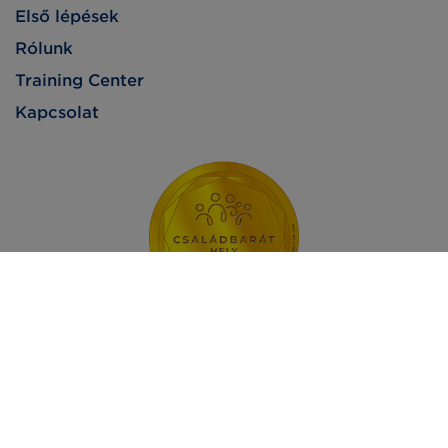
Első lépések
Rólunk
Training Center
Kapcsolat
Impresszum
Adatvédelem
Jogi nyilatkozat
2026 - GS1 Magyarország Nonprofit Zrt. © Minden jog fenntartva.