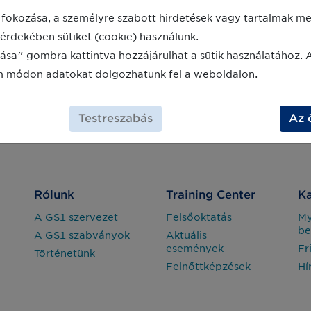
fokozása, a személyre szabott hirdetések vagy tartalmak meg
érdekében sütiket (cookie) használunk.
ása" gombra kattintva hozzájárulhat a sütik használatához. 
m módon adatokat dolgozhatunk fel a weboldalon.
Testreszabás
Az 
Rólunk
Training Center
Ka
A GS1 szervezet
Felsőoktatás
M
be
A GS1 szabványok
Aktuális
események
Fr
Történetünk
Felnőttképzések
Hí