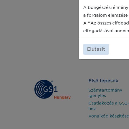
A böngészési élmény 
a forgalom elemzése 
A "Az összes elfogad
elfogadásával anoni
Elutasít
Első lépések
Számtartomány
igénylés
Csatlakozás a GS1-
hez
Vonalkód készítése