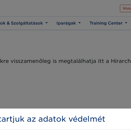
Az üzleti élet közös 
Von
ok & Szolgáltatások
Iparágak
Training Center
kre visszamenőleg is megtalálhatja itt a Hírar
artjuk az adatok védelmét