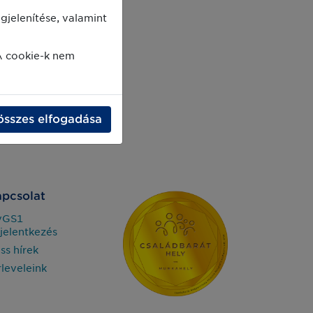
jelenítése, valamint
A cookie-k nem
összes elfogadása
pcsolat
yGS1
jelentkezés
iss hírek
rleveleink