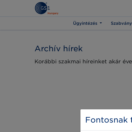
Ügyintézés
Szabvány
Archív hírek
Korábbi szakmai híreinket akár éve
Fontosnak t