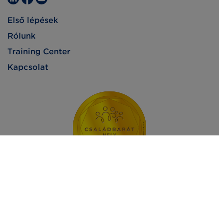
Első lépések
Rólunk
Training Center
Kapcsolat
Impresszum
Adatvédelem
Jogi nyilatkozat