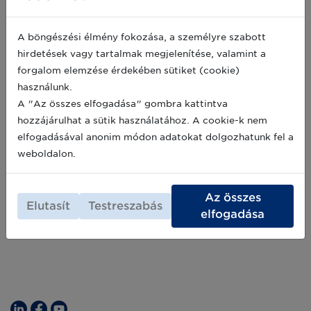
az EU-ban - mit tehetnek a
vállalkozások?
A böngészési élmény fokozása, a személyre szabott
2024 júliusától hatályos az EU mesterséges
hirdetések vagy tartalmak megjelenítése, valamint a
intelligencia rendelete (EU AI Act –
forgalom elemzése érdekében sütiket (cookie)
2024/1689/EU), amely az első átfogó
használunk.
mesterséges intelligencia szabályozás a
világon. A rendelet célja, hogy biztonságos,
A "Az összes elfogadása" gombra kattintva
2025-06-12
megbízható és emberközpontú módon
hozzájárulhat a sütik használatához. A cookie-k nem
szabályozza az AI rendszerek fejlesztését és
elfogadásával anonim módon adatokat dolgozhatunk fel a
alkalmazását az Európai Unió területén. A
Archív hírek >>
weboldalon.
szabályozás az ellátási lánc minden szintjét
érinti.
Az összes
Elutasít
Testreszabás
elfogadása