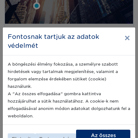
LEI megfelelőségi jelölés „Policy
×
Fontosnak tartjuk az adatok
Conformity Flag” bevezetése
védelmét
A Globális LEI rendszerben fontos frissítés
kerül bevezetésre hamarosan, melyről
bővebben tájékozódhat cikkünkből. A GLEIF
A böngészési élmény fokozása, a személyre szabott
annak érdekében, hogy minimalizálja a
hirdetések vagy tartalmak megjelenítése, valamint a
csalások kockázatát és tovább fokozza az
2024-03-27
forgalom elemzése érdekében sütiket (cookie)
átláthatóságot a LEI kóddal rendelkező jogi
személyek esetében a „Policy Conformity
használunk.
Flag” bevezetéséről döntött.
A "Az összes elfogadása" gombra kattintva
hozzájárulhat a sütik használatához. A cookie-k nem
Fontos bejelentést tettek a
elfogadásával anonim módon adatokat dolgozhatunk fel a
mézkeverékek jelöléséről
weboldalon.
Minden szektorban egyre fontosabbá válik a
precíz nyomon követés, nemcsak a jogszabályi
megfelelés, de a hamisítás elleni küzdelem
Az összes
miatt is. Most a kínai hamisítványok ellen