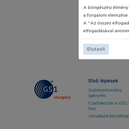
hitelesség szimbóluma. Ennek
A böngészési élmény 
védelmében indított globális
programot a GS1 szervezet az illegális
a forgalom elemzése 
szabványhasználók és -hamisítók
A "Az összes elfogad
ellen.
elfogadásával anoni
Elutasít
Első lépések
Számtartomány
igénylés
Csatlakozás a GS1-
hez
Vonalkód készítése