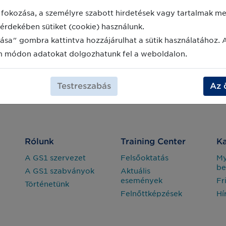
fokozása, a személyre szabott hirdetések vagy tartalmak meg
érdekében sütiket (cookie) használunk.
ása" gombra kattintva hozzájárulhat a sütik használatához. 
m módon adatokat dolgozhatunk fel a weboldalon.
Testreszabás
Az 
Rólunk
Training Center
Ka
A GS1 szervezet
Felsőoktatás
M
be
A GS1 szabványok
Aktuális
események
Fr
Történetünk
Felnőttképzések
Hí