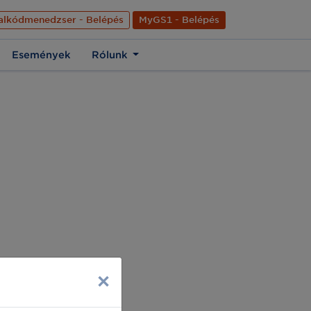
nyelve
Hírek
Kapcsolat
Rólunk
EN
alkódmenedzser - Belépés
MyGS1 - Belépés
Események
Rólunk
×