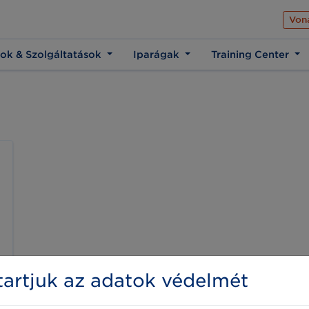
Az üzleti élet közös 
Von
ok & Szolgáltatások
Iparágak
Training Center
artjuk az adatok védelmét