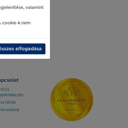
jelenítése, valamint
A cookie-k nem
összes elfogadása
pcsolat
yGS1
jelentkezés
iss hírek
rleveleink