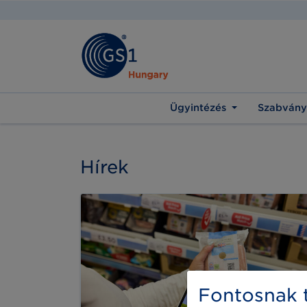
Ügyintézés
Szabvány
Hírek
Fontosnak t