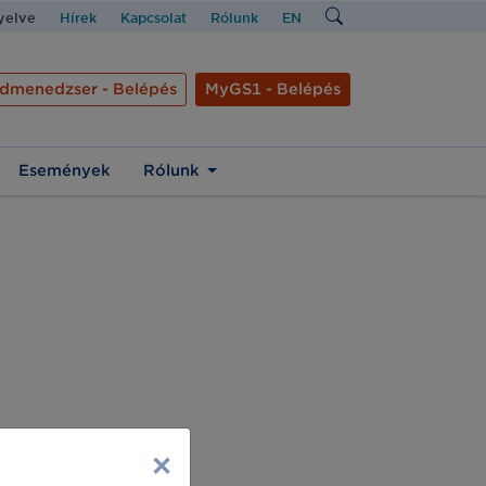
nyelve
Hírek
Kapcsolat
Rólunk
EN
dmenedzser - Belépés
MyGS1 - Belépés
Események
Rólunk
×