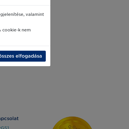
jelenítése, valamint
A cookie-k nem
összes elfogadása
pcsolat
yGS1