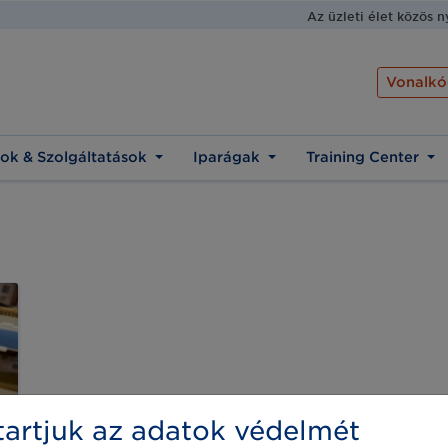
Az üzleti élet közös 
Vonalkó
ok & Szolgáltatások
Iparágak
Training Center
artjuk az adatok védelmét