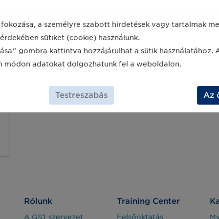
fokozása, a személyre szabott hirdetések vagy tartalmak meg
érdekében sütiket (cookie) használunk.
ása" gombra kattintva hozzájárulhat a sütik használatához. 
m módon adatokat dolgozhatunk fel a weboldalon.
Testreszabás
Az 
Rólunk
Training Center
Ka
A GS1 szervezet
Felsőoktatás
M