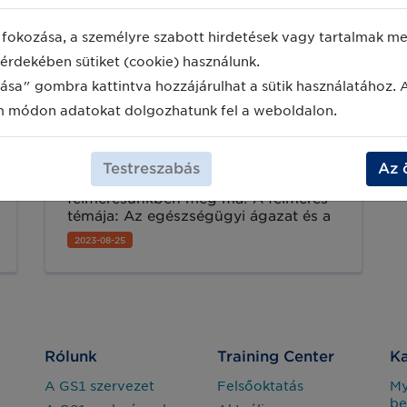
fokozása, a személyre szabott hirdetések vagy tartalmak meg
érdekében sütiket (cookie) használunk.
Véleménye számít nekünk -
ása" gombra kattintva hozzájárulhat a sütik használatához. 
Vegyen részt az egészségügyi
m módon adatokat dolgozhatunk fel a weboldalon.
ágazatot érintő
felmérésünkben!
Hallassa a hangját: Vegyen részt a
Testreszabás
Az 
feltörekvő technológiákról szóló
felmérésünkben még ma! A felmérés
témája: Az egészségügyi ágazat és a
globális GS1 Healthcare szakértői
2023-08-25
számára releváns új technológiák
azonosítása.
Rólunk
Training Center
Ka
A GS1 szervezet
Felsőoktatás
M
be