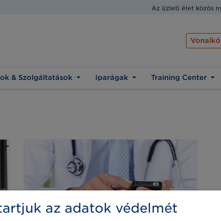
Az üzleti élet közös 
Vonalkó
ok & Szolgáltatások
Iparágak
Training Center
artjuk az adatok védelmét