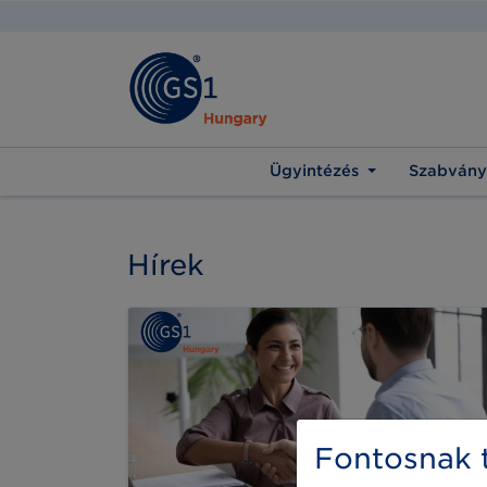
Ügyintézés
Szabvány
Hírek
Fontosnak t