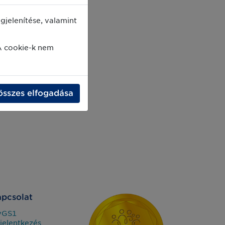
jelenítése, valamint
A cookie-k nem
összes elfogadása
pcsolat
yGS1
jelentkezés