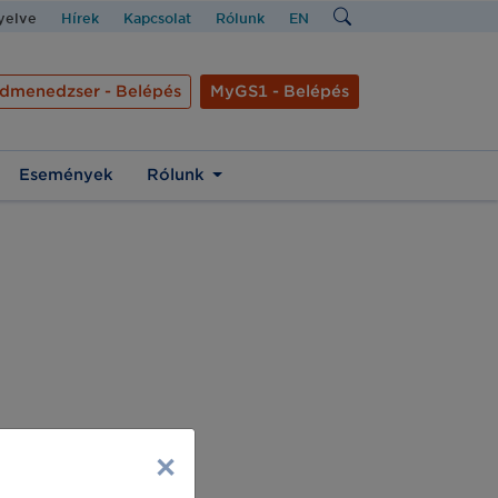
nyelve
Hírek
Kapcsolat
Rólunk
EN
dmenedzser - Belépés
MyGS1 - Belépés
Események
Rólunk
×