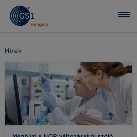
Hírek
Meghívó a NOR változásairól szóló