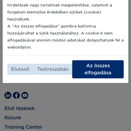
egy cikkel készült a romániai piacon történő
hirdetések vagy tartalmak megjelenítése, valamint a
értékesítésről.
forgalom elemzése érdekében sütiket (cookie)
használunk.
A "Az összes elfogadása" gombra kattintva
hozzájárulhat a sütik használatához. A cookie-k nem
elfogadásával anonim módon adatokat dolgozhatunk fel a
weboldalon.
Az összes
Elutasít
Testreszabás
elfogadása
Első lépések
Rólunk
Training Center